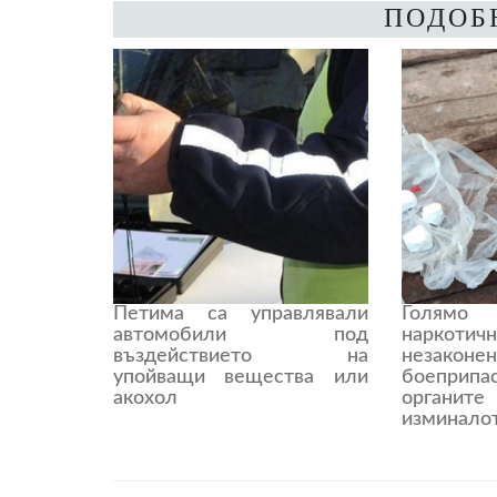
ПОДОБ
Петима са управлявали
Голямо
автомобили под
наркоти
въздействието на
незакон
упойващи вещества или
боеприп
акохол
органит
изминало