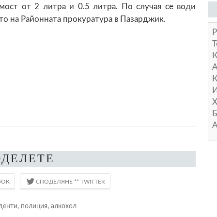
ост от 2 литра и 0.5 литра. По случая се води
о на Районната прокуратура в Пазарджик.
Р
Т
А
К
И
Х
Б
А
ОДЕЛЕТЕ
денти
,
полиция
,
алкохол