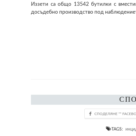
Иззети са общо 13542 бутилки с вместим
досъдебно производство под наблюдениет
СП
TAGS:
инци