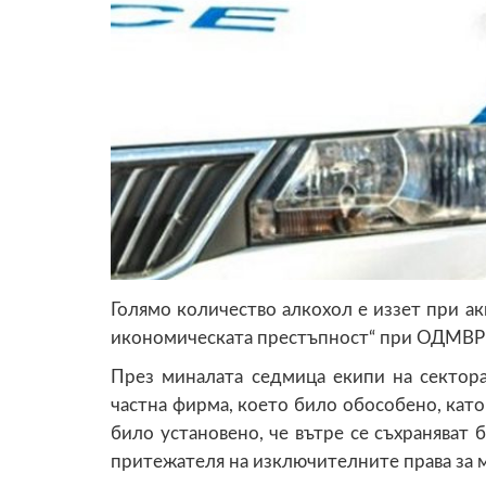
Голямо количество алкохол е иззет при а
икономическата престъпност“ при ОДМВР
През миналата седмица екипи на сектор
частна фирма, което било обособено, като
било установено, че вътре се съхраняват 
притежателя на изключителните права за 