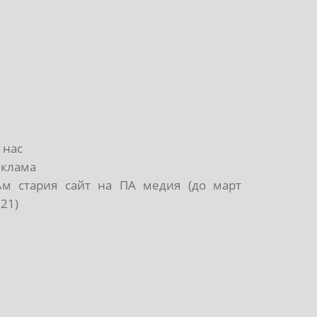
 нас
еклама
ъм стария сайт на ПА медия (до март
21)