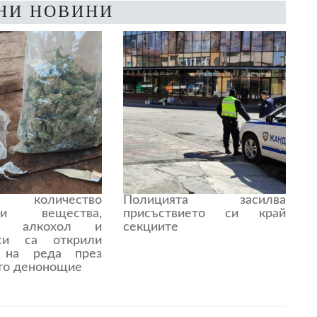
НИ НОВИНИ
 количество
Полицията засилва
чни вещества,
присъствието си край
ен алкохол и
секциите
аси са открили
е на реда през
то денонощие