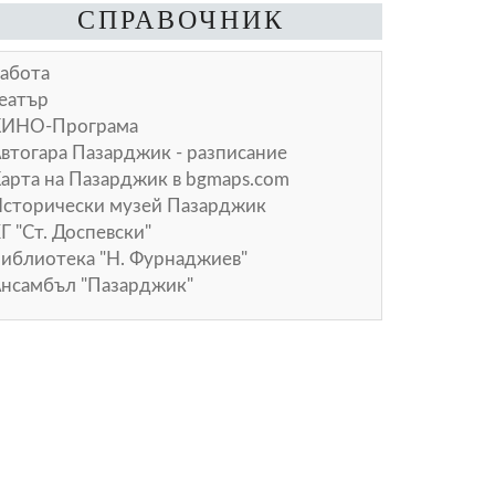
СПРАВОЧНИК
абота
еатър
КИНО-Програма
втогара Пазарджик - разписание
арта на Пазарджик в
bgmaps.com
сторически музей Пазарджик
Г "Ст. Доспевски"
иблиотека "Н. Фурнаджиев"
нсамбъл "Пазарджик"