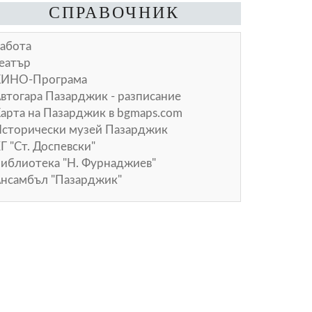
СПРАВОЧНИК
абота
еатър
КИНО-Програма
втогара Пазарджик - разписание
арта на Пазарджик в
bgmaps.com
сторически музей Пазарджик
Г "Ст. Доспевски"
иблиотека "Н. Фурнаджиев"
нсамбъл "Пазарджик"