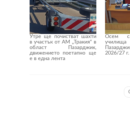
Утре ще почистват шахти
Осем с
в участък от АМ „Тракия“ в
учили
област Пазарджик,
Пазардж
движението поетапно ще
2026/27 г.
е в една лента