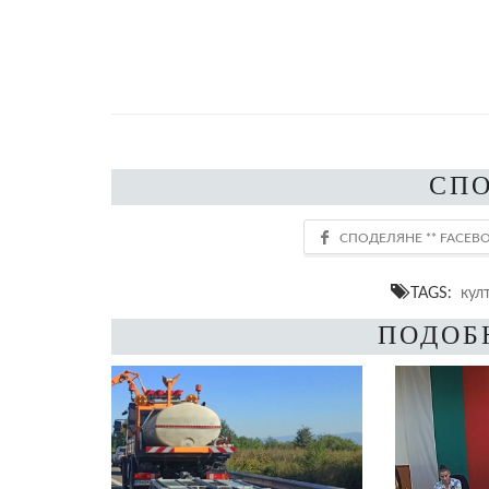
СП
TAGS:
кул
ПОДОБ