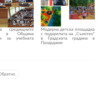
а средищните
Модерна детска площадка
ща в Община
с подкрепата на „Сънотех“
ик за учебната
в Градската градина в
Пазарджик
Обратно