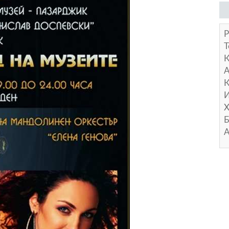
Р
Т
А
К
И
Х
Б
А