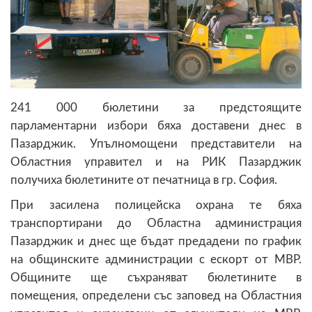
241 000 бюлетини за предстоящите
парламентарни избори бяха доставени днес в
Пазарджик. Упълномощени представители на
Областния управител и на РИК Пазарджик
получиха бюлетините от печатница в гр. София.
При засилена полицейска охрана те бяха
транспортирани до Областна администрация
Пазарджик и днес ще бъдат предадени по график
на общинските администрации с ескорт от МВР.
Общините ще съхраняват бюлетините в
помещения, определени със заповед на Областния