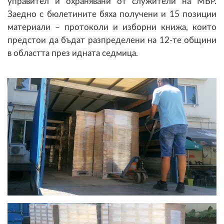
управител и охранявани от служители на МВР.
Заедно с бюлетините бяха получени и 15 позиции
материали – протоколи и изборни книжа, които
предстои да бъдат разпределени на 12-те общини
в областта през идната седмица.