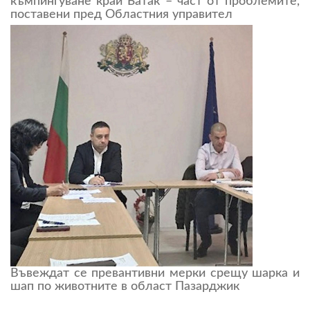
къмпингуване край Батак – част от проблемите,
поставени пред Областния управител
Въвеждат се превантивни мерки срещу шарка и
шап по животните в област Пазарджик