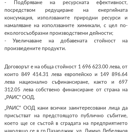
- Подбряване на ресурсната ефективност,
посредством редуциране на енергийната
консумация, използваните природни ресурси и
намаляване на използваните химикали, с цел по-
екологосъобразни производствени дейности;
- Увеличаване на добавената стойност на
произведените продукти.
Договорът е на обща стойност 1 696 623.00 лева, от
които 849 414.31 лева европейско и 149 896.64
лева национално съфинансиране, както и 697
312.05 лева собствено финансиране от страна на
„РАИС“ ООД.
„РАИС“ ООД кани всички заинтересовани лица да
присъстват на предстоящото публично събитие,
което ще се състой в сградата на предприятието
находящо се в гр.Пазарджик, ул. Димчо Дебелянов