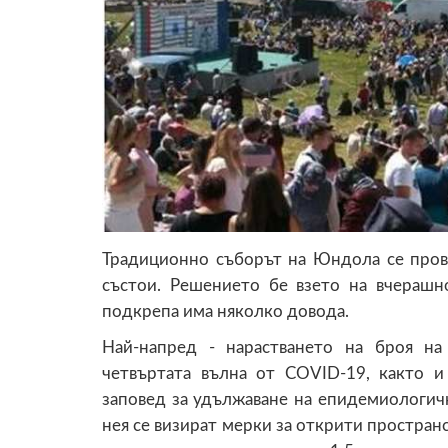
Традиционно съборът на Юндола се прове
състои. Решението бе взето на вчераш
подкрепа има няколко довода.
Най-напред - нарастването на броя на
четвъртата вълна от COVID-19, както и
заповед за удължаване на епидемиологична
нея се визират мерки за открити пространс