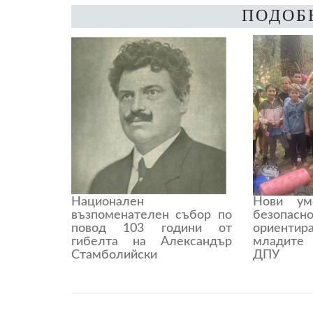
ПОДОБ
Национален
Нови ум
възпоменателен събор по
безо
повод 103 години от
ориенти
гибелта на Александър
младите
Стамболийски
ДПУ