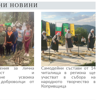
НИ НОВИНИ
ения за лична
Самодейни състави от 14
пасност и
читалища в региона ще
ране усвоиха
участват в събора на
 доброволци от
народното творчество в
Копривщица