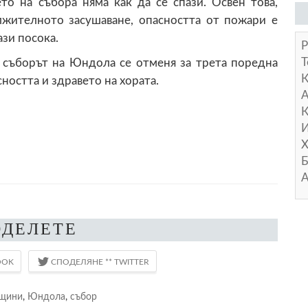
ето на събора няма как да се спази. Освен това,
жителното засушаване, опасността от пожари е
ази посока.
Р
Т
 съборът на Юндола се отменя за трета поредна
сността и здравето на хората.
А
К
И
Х
Б
А
ОДЕЛЕТЕ
щини
,
Юндола
,
събор