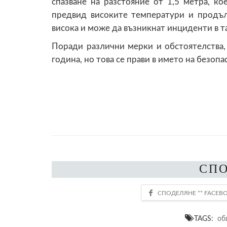
спазване на разстояние от 1,5 метра, ко
предвид високите температури и продъл
висока и може да възникнат инциденти в т
Поради различни мерки и обстоятелства,
година, но това се прави в името на безопа
СП
TAGS:
об