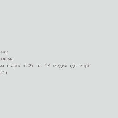
 нас
еклама
ъм стария сайт на ПА медия (до март
21)