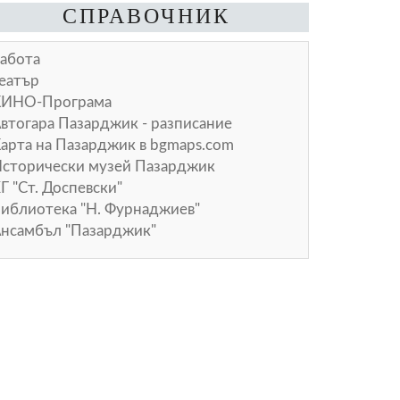
СПРАВОЧНИК
абота
еатър
КИНО-Програма
втогара Пазарджик - разписание
арта на Пазарджик в
bgmaps.com
сторически музей Пазарджик
Г "Ст. Доспевски"
иблиотека "Н. Фурнаджиев"
нсамбъл "Пазарджик"