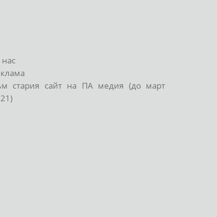
 нас
еклама
ъм стария сайт на ПА медия (до март
21)