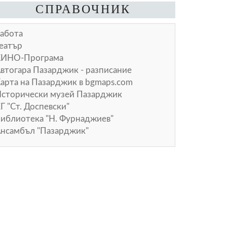
СПРАВОЧНИК
абота
еатър
КИНО-Програма
втогара Пазарджик - разписание
арта на Пазарджик в
bgmaps.com
сторически музей Пазарджик
Г "Ст. Доспевски"
иблиотека "Н. Фурнаджиев"
нсамбъл "Пазарджик"