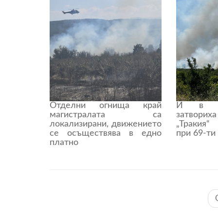
Отделни огнища край
И в д
магистралата са
затвори
локализирани, движението
„Тракия“
се осъществява в едно
при 69-ти
платно