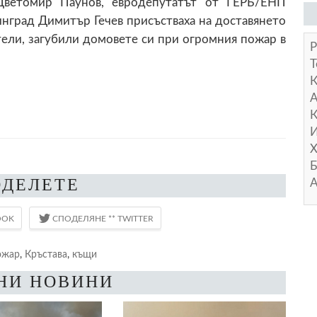
Цветомир Паунов, евродепутатът от ГЕРБ/ЕНП
нград Димитър Гечев присъстваха на доставянето
тели, загубили домовете си при огромния пожар в
Р
Т
А
К
И
Х
Б
ОДЕЛЕТЕ
А
ожар
,
Кръстава
,
къщи
НИ НОВИНИ