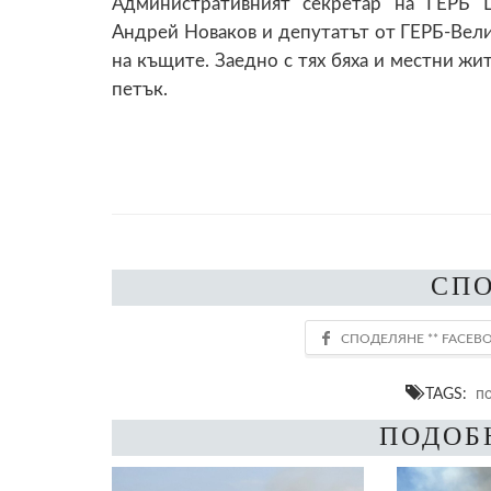
Административният секретар на ГЕРБ 
Андрей Новаков и депутатът от ГЕРБ-Вели
на къщите. Заедно с тях бяха и местни жи
петък.
СП
TAGS:
п
ПОДОБ