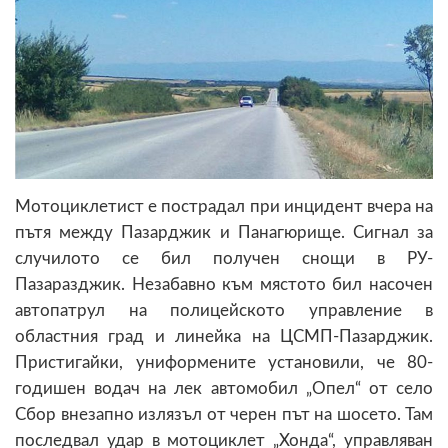
Мотоциклетист е пострадал при инцидент вчера на
пътя между Пазарджик и Панагюрище. Сигнал за
случилото се бил получен снощи в РУ-
Пазаразджик. Незабавно към мястото бил насочен
автопатрул на полицейското управление в
областния град и линейка на ЦСМП-Пазарджик.
Пристигайки, униформените установили, че 80-
годишен водач на лек автомобил „Опел“ от село
Сбор внезапно излязъл от черен път на шосето. Там
последвал удар в мотоциклет „Хонда“, управляван