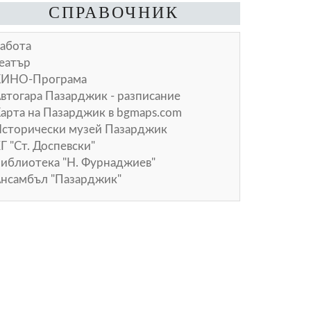
СПРАВОЧНИК
абота
еатър
КИНО-Програма
втогара Пазарджик - разписание
арта на Пазарджик в
bgmaps.com
сторически музей Пазарджик
Г "Ст. Доспевски"
иблиотека "Н. Фурнаджиев"
нсамбъл "Пазарджик"