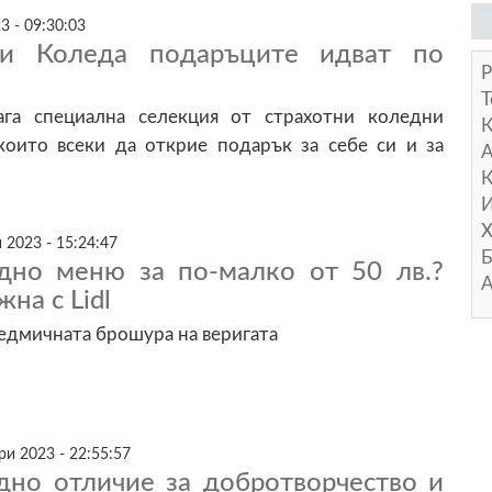
3 - 09:30:03
ази Коледа подаръците идват по
Р
Т
ага специална селекция от страхотни коледни
които всеки да открие подарък за себе си и за
А
К
И
Х
 2023 - 15:24:47
Б
дно меню за по-малко от 50 лв.?
А
на с Lidl
едмичната брошура на веригата
и 2023 - 22:55:57
едно отличие за добротворчество и