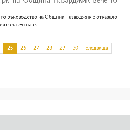
арк на Община Пазарджик вече го
ото ръководство на Община Пазарджик е отказало
ия соларен парк
25
26
27
28
29
30
следваща