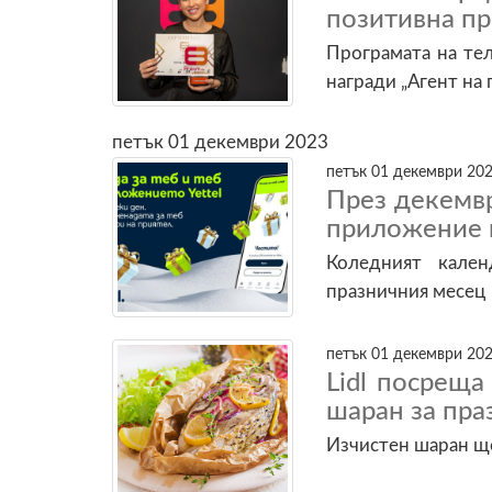
позитивна п
Програмата на те
награди „Агент на 
петък 01 декември 2023
петък 01 декември 202
През декемв
приложение н
Коледният кале
празничния месец
петък 01 декември 202
Lidl посреща
шаран за пра
Изчистен шаран ще 