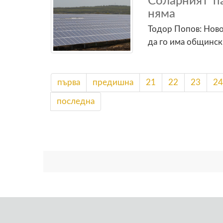
Соларният п
няма
Тодор Попов: Нов
да го има общинск
първа
предишна
21
22
23
24
последна