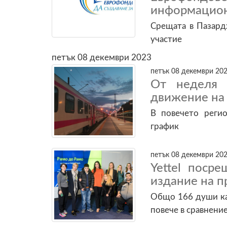
информацион
Срещата в Пазард
участие
петък 08 декември 2023
петък 08 декември 202
От неделя 
движение на
В повечето регио
график
петък 08 декември 202
Yettel поср
издание на п
Общо 166 души кан
повече в сравнени