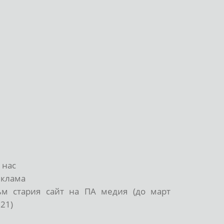
 нас
еклама
ъм стария сайт на ПА медия (до март
21)