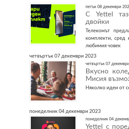
петък 08 декември 202
С Yettel т
двойки
Телекомът предл
комплекти, сред 
любимия човек
четвъртък 07 декември 2023
четвъртък 07 декември
Вкусно коле
Мисия възмож
Няколко идеи от с
понеделник 04 декември 2023
понеделник 04 декемвр
Yettel с пор