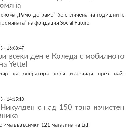
ромяна
лекома „Рамо до рамо“ бе отличена на годишните
промяната“ на фондация Social Future
3 - 16:08:47
ри всеки ден е Коледа с мобилното
а Yettel
ндар на оператора носи изненади през най-
3 - 14:15:10
 Никулден с над 150 тона изчистен
зника
има във всички 121 магазина на Lidl