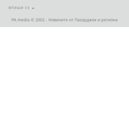
ВПИШИ СЕ
PA media © 2002 - Новините от Пазарджик и региона