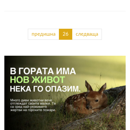
предишна
26
следваща