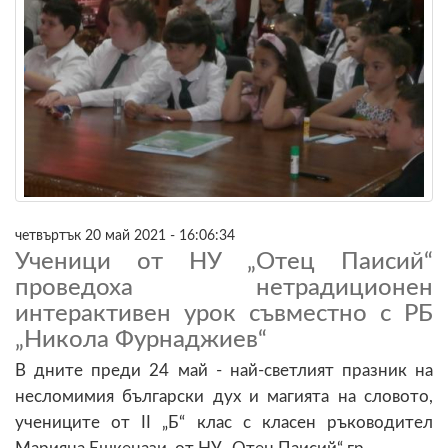
четвъртък 20 май 2021 - 16:06:34
Ученици от НУ „Отец Паисий“
проведоха нетрадиционен
интерактивен урок съвместно с РБ
„Никола Фурнаджиев“
В дните преди 24 май - най-светлият празник на
несломимия български дух и магията на словото,
учениците от II „Б“ клас с класен ръководител