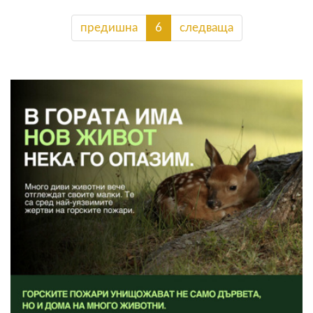
предишна
6
следваща