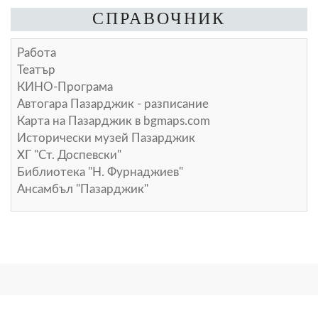
СПРАВОЧНИК
Работа
Театър
КИНО-Програма
Автогара Пазарджик - разписание
Карта на Пазарджик в
bgmaps.com
Исторически музей Пазарджик
ХГ "Ст. Доспевски"
Библиотека "Н. Фурнаджиев"
Ансамбъл "Пазарджик"