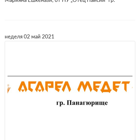
Марияна Ешкенази, от НУ „Отец Паисий“ гр.
неделя 02 май 2021