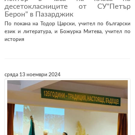
десетокласниците от СУ"Петър
Берон" в Пазарджик
По покана на Тодор Царски, учител по български
език и литература, и Божурка Митева, учител по
история
сряда 13 ноември 2024