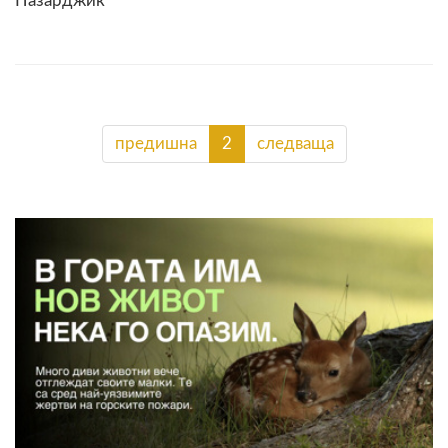
Пазарджик
предишна
2
следваща