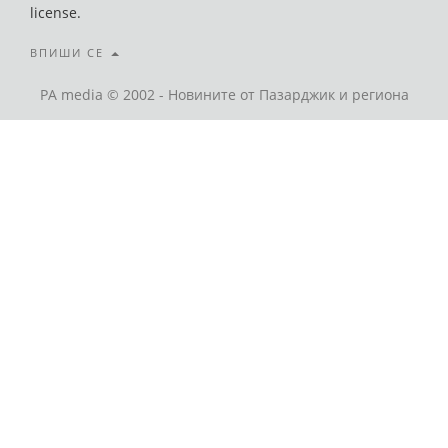
license.
ВПИШИ СЕ
PA media © 2002 - Новините от Пазарджик и региона