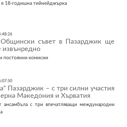
 е 18-годишна тийнейджърка
5:48:26
 Общински съвет в Пазарджик ще
е извънредно
ви постоянни комисии
5:07:50
“ Пазарджик – с три силни участия
верна Македония и Хърватия
т ансамбъла с три впечатляващи международни
та