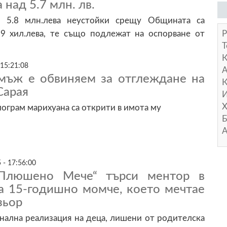
 над 5.7 млн. лв.
 5.8 млн.лева неустойки срещу Общината са
Р
9 хил.лева, те също подлежат на оспорване от
Т
 15:21:08
А
мъж е обвиняем за отглеждане на
К
Сарая
И
Х
ограм марихуана са открити в имота му
Б
А
 - 17:56:00
 Плюшено Мече“ търси ментор в
а 15-годишно момче, което мечтае
зьор
нална реализация на деца, лишени от родителска