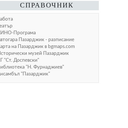
СПРАВОЧНИК
абота
еатър
КИНО-Програма
втогара Пазарджик - разписание
арта на Пазарджик в
bgmaps.com
сторически музей Пазарджик
Г "Ст. Доспевски"
иблиотека "Н. Фурнаджиев"
нсамбъл "Пазарджик"