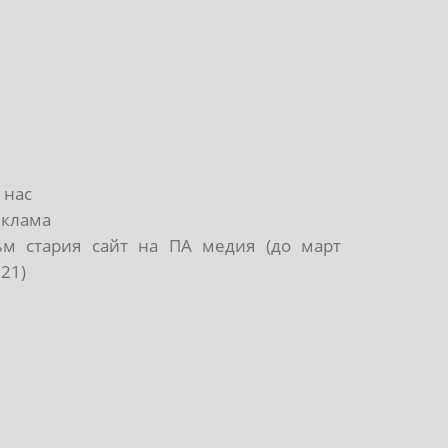
 нас
еклама
ъм стария сайт на ПА медия (до март
21)