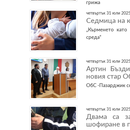
грижа
четвъртък 31 юли 2025
Седмица на к
„Кърменето като 
среда“
четвъртък 31 юли 2025
Артин Бъзди
новия стар 
ОбС -Пазарджик с
четвъртък 31 юли 2025
Двама са з
шофиране в 