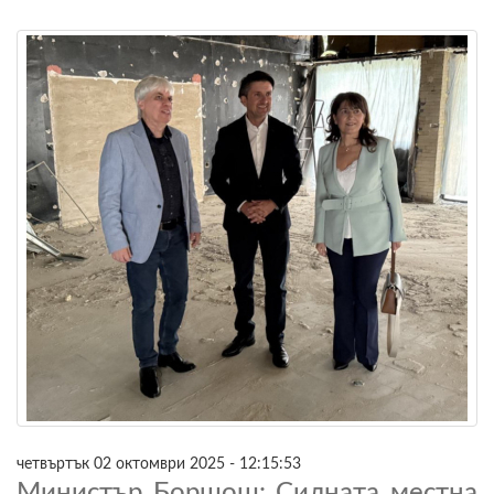
четвъртък 02 октомври 2025 - 12:15:53
Министър Боршош: Силната местна