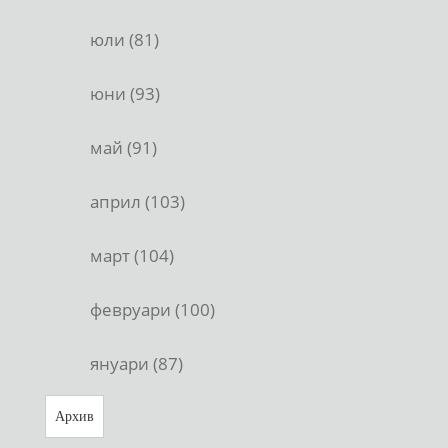
юли (81)
юни (93)
май (91)
април (103)
март (104)
февруари (100)
януари (87)
Архив