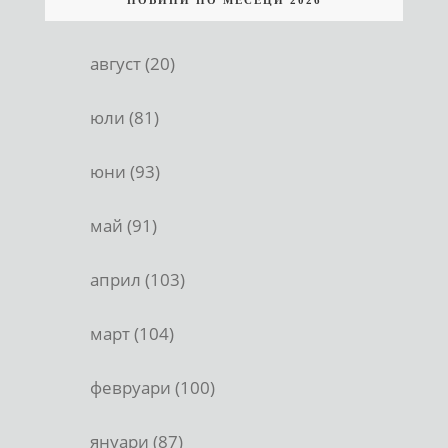
август (20)
юли (81)
юни (93)
май (91)
април (103)
март (104)
февруари (100)
януари (87)