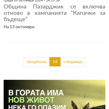
сряда 09 октомври 2024 - 14:19:58
Община Пазарджик се включва
отново в кампанията “Капачки за
бъдеще”
На 13 октомври
предишна
14
следваща