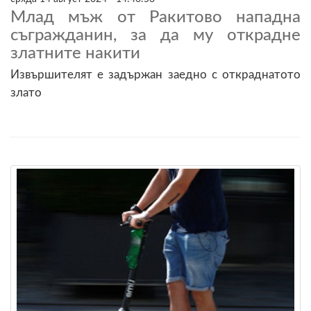
Млад мъж от Ракитово нападна
съгражданин, за да му открадне
златните накити
Извършителят е задържан заедно с откраднатото
злато