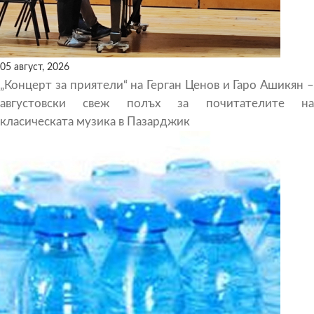
05 август, 2026
„Концерт за приятели“ на Герган Ценов и Гаро Ашикян –
августовски свеж полъх за почитателите на
класическата музика в Пазарджик