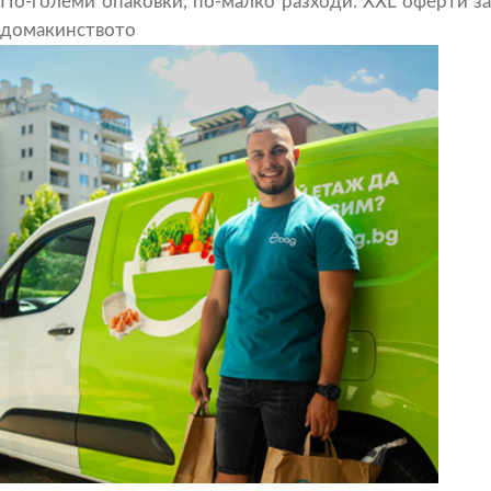
По-големи опаковки, по-малко разходи: XXL оферти за
домакинството