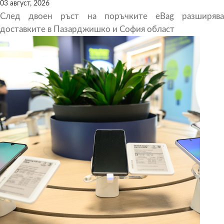
03 август, 2026
След двоен ръст на поръчките eBag разширява
доставките в Пазарджишко и София област