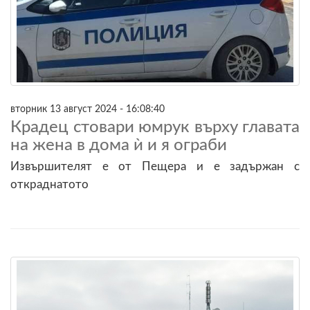
вторник 13 август 2024 - 16:08:40
Крадец стовари юмрук върху главата
на жена в дома ѝ и я ограби
Извършителят е от Пещера и е задържан с
откраднатото