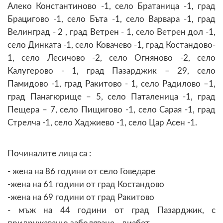
Алеко Константиново -1, село Братаница -1, град
Брацигово -1, село Бъта -1, село Варвара -1, град
Велинград - 2 , град Ветрен - 1, село Ветрен дол -1,
село Динката -1, село Ковачево -1, град Костандово-
1, село Лесичово -2, село Огняново -2, село
Калугерово - 1, град Пазарджик – 29, село
Памидово -1, град Ракитово - 1, село Радилово –1,
град Панагюрище – 5, село Паталеница -1, град
Пещера – 7, село Пищигово -1, село Сарая -1, град
Стрелча -1, село Хаджиево -1, село Цар Асен -1.
Починалите лица са :
- жена на 86 години от село Говедаре
-жена на 61 години от град Костандово
-жена на 69 години от град Ракитово
- мъж на 44 години от град Пазарджик, с