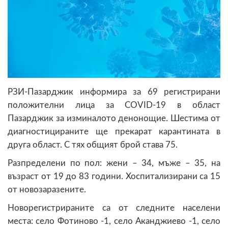
РЗИ-Пазарджик информира за 69 регистрирани
положителни лица за COVID-19 в област
Пазарджик за изминалото денонощие. Шестима от
диагностицираните ще прекарат карантината в
друга област. С тях общият брой става 75.
Разпределени по пол: жени – 34, мъже – 35, на
възраст от 19 до 83 години. Хоспитализирани са 15
от новозаразените.
Новорегистрираните са от следните населени
места: село Фотиново -1, село Аканджиево -1, село