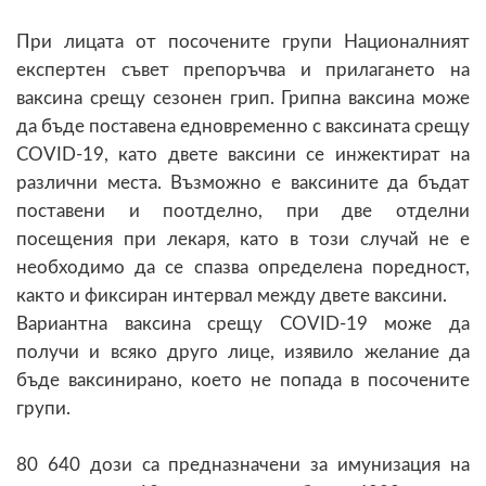
При лицата от посочените групи Националният
експертен съвет препоръчва и прилагането на
ваксина срещу сезонен грип. Грипна ваксина може
да бъде поставена едновременно с ваксината срещу
COVID-19, като двете ваксини се инжектират на
различни места. Възможно е ваксините да бъдат
поставени и поотделно, при две отделни
посещения при лекаря, като в този случай не е
необходимо да се спазва определена поредност,
както и фиксиран интервал между двете ваксини.
Вариантна ваксина срещу COVID-19 може да
получи и всяко друго лице, изявило желание да
бъде ваксинирано, което не попада в посочените
групи.
80 640 дози са предназначени за имунизация на