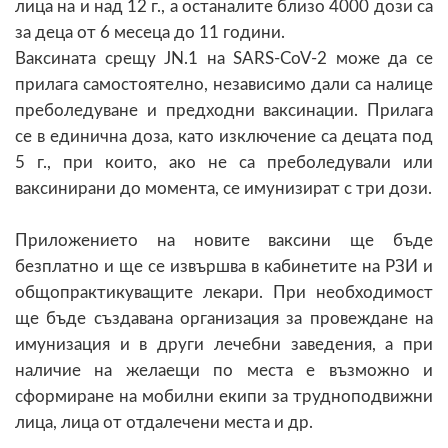
лица на и над 12 г., а останалите близо 4000 дози са
за деца от 6 месеца до 11 години.
Ваксината срещу JN.1 на SARS-CoV-2 може да се
прилага самостоятелно, независимо дали са налице
преболедуване и предходни ваксинации. Прилага
се в единична доза, като изключение са децата под
5 г., при които, ако не са преболедували или
ваксинирани до момента, се имунизират с три дози.
Приложението на новите ваксини ще бъде
безплатно и ще се извършва в кабинетите на РЗИ и
общопрактикуващите лекари. При необходимост
ще бъде създавана организация за провеждане на
имунизация и в други лечебни заведения, а при
наличие на желаещи по места е възможно и
сформиране на мобилни екипи за трудноподвижни
лица, лица от отдалечени места и др.