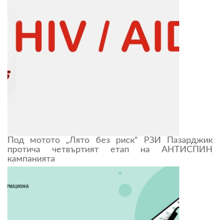
Под мотото „Лято без риск“ РЗИ Пазарджик
протича четвъртият етап на АНТИСПИН
кампанията