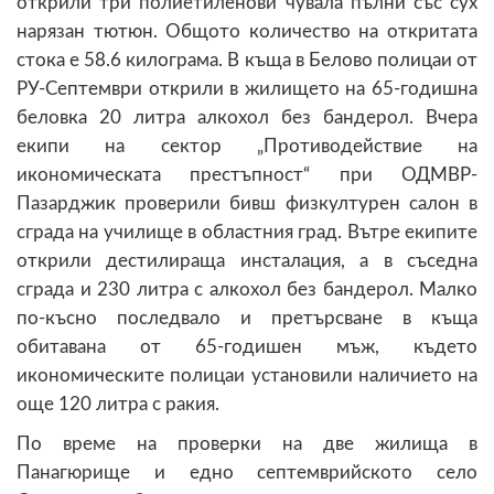
открили три полиетиленови чувала пълни със сух
нарязан тютюн. Общото количество на откритата
стока е 58.6 килограма. В къща в Белово полицаи от
РУ-Септември открили в жилището на 65-годишна
беловка 20 литра алкохол без бандерол. Вчера
екипи на сектор „Противодействие на
икономическата престъпност“ при ОДМВР-
Пазарджик проверили бивш физкултурен салон в
сграда на училище в областния град. Вътре екипите
открили дестилираща инсталация, а в съседна
сграда и 230 литра с алкохол без бандерол. Малко
по-късно последвало и претърсване в къща
обитавана от 65-годишен мъж, където
икономическите полицаи установили наличието на
още 120 литра с ракия.
По време на проверки на две жилища в
Панагюрище и едно септемврийското село