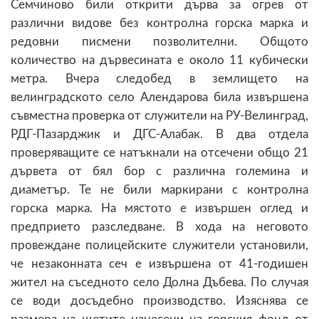
Семчиново били открити дърва за огрев от
различни видове без контролна горска марка и
редовни писмени позволителни. Общото
количество на дървесината е около 11 кубически
метра. Вчера следобед в землището на
велинградското село Алендарова била извършена
съвместна проверка от служители на РУ-Велинград,
РДГ-Пазарджик и ДГС-Алабак. В два отдела
проверяващите се натъкнали на отсечени общо 21
дървета от бял бор с различна големина и
диаметър. Те не били маркирани с контролна
горска марка. На мястото е извършен оглед и
предприето разследване. В хода на неговото
провеждане полицейските служители установили,
че незаконната сеч е извършена от 41-годишен
жител на съседното село Долна Дъбева. По случая
се води досъдебно производство. Изяснява се