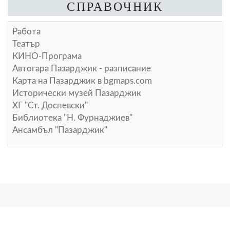
СПРАВОЧНИК
Работа
Театър
КИНО-Програма
Автогара Пазарджик - разписание
Карта на Пазарджик в
bgmaps.com
Исторически музей Пазарджик
ХГ "Ст. Доспевски"
Библиотека "Н. Фурнаджиев"
Ансамбъл "Пазарджик"