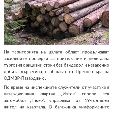
На територията на цялата област продължават
засилените проверки за притежание и нелегална
търговия с акцизни стоки без бандерол и незаконно
добита дървесина, съобщават от Пресцентъра на
ОДМВР-Пазарджик .
По време на инспекциите служители от участъка в
пазарджишкия квартал „Изток“ спрели лек
автомобил „Пежо“, управляван от 19-годишен
жител на квартала. В багажника униформените