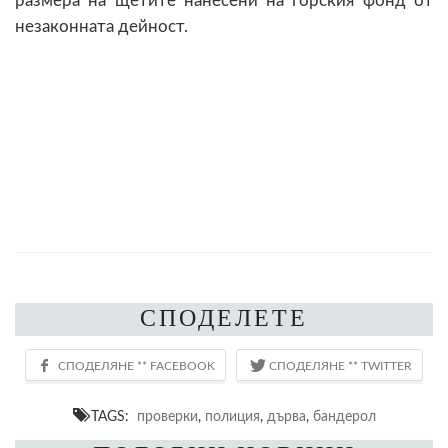
размера на щетите нанесени на горския фонд от
незаконната дейност.
СПОДЕЛЕТЕ
TAGS:
проверки
,
полиция
,
дърва
,
бандерол