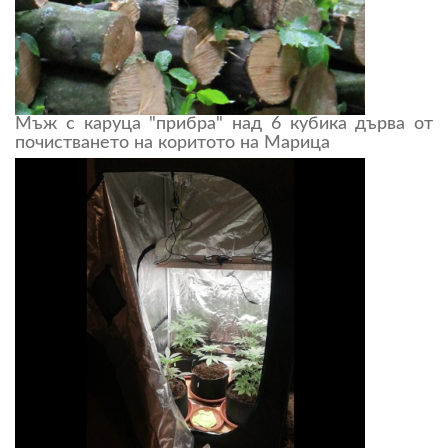
Мъж с каруца "прибра" над 6 кубика дърва от
почистването на коритото на Марица