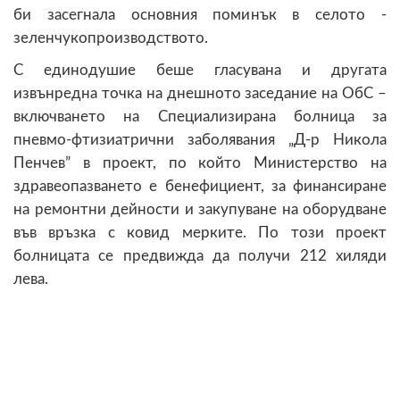
би засегнала основния поминък в селото -
зеленчукопроизводството.
С единодушие беше гласувана и другата
извънредна точка на днешното заседание на ОбС –
включването на Специализирана болница за
пневмо-фтизиатрични заболявания „Д-р Никола
Пенчев” в проект, по който Министерство на
здравеопазването е бенефициент, за финансиране
на ремонтни дейности и закупуване на оборудване
във връзка с ковид мерките. По този проект
болницата се предвижда да получи 212 хиляди
лева.