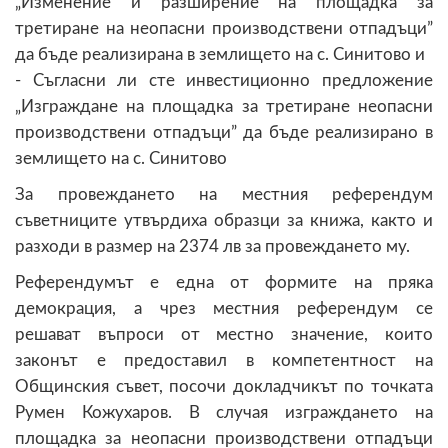
„Изменение и разширение на площадка за
третиране на неопасни производствени отпадъци”
да бъде реализирана в землището на с. Синитово и
- Съгласни ли сте инвестиционно предложение
„Изграждане на площадка за третиране неопасни
производствени отпадъци” да бъде реализирано в
землището на с. Синитово
За провеждането на местния референдум
съветниците утвърдиха образци за книжа, както и
разходи в размер на 2374 лв за провеждането му.
Референдумът е една от формите на пряка
демокрация, а чрез местния референдум се
решават въпроси от местно значение, които
законът е предоставил в компетентност на
Общинския съвет, посочи докладчикът по точката
Румен Кожухаров. В случая изграждането на
площадка за неопасни производствени отпадъци