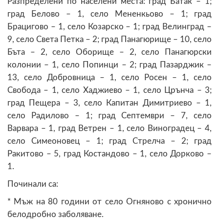
Разпределени по населени места: град Батак – 1;
град Белово – 1, село Мененкьово – 1; град
Брацигово – 1, село Козарско – 1; град Велинград –
9, село Света Петка – 2; град Панагюрище – 10, село
Бъта – 2, село Оборище – 2, село Панагюрски
колонии – 1, село Попинци – 2; град Пазарджик –
13, село Добровница – 1, село Росен – 1, село
Свобода – 1, село Хаджиево – 1, село Црънча – 3;
град Пещера – 3, село Капитан Димитриево – 1,
село Радилово – 1; град Септември – 7, село
Варвара – 1, град Ветрен – 1, село Виноградец – 4,
село Симеоновец – 1; град Стрелча – 2; град
Ракитово – 5, град Костандово – 1, село Дорково –
1.
Починали са:
* Мъж на 80 години от село Огняново с хронично
белодробно заболяване.