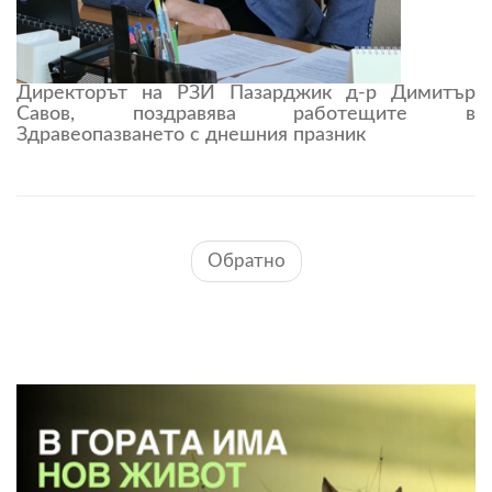
Директорът на РЗИ Пазарджик д-р Димитър
Савов, поздравява работещите в
Здравеопазването с днешния празник
Обратно