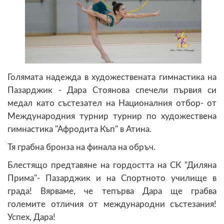
Голямата надежда в художествената гимнастика на
Пазарджик - Дара Стоянова спечели първия си
медал като състезател на Националния отбор- от
Международния турнир турнир по художествена
гимнастика "Афродита Къп" в Атина.
Тя грабна бронза на финала на обръч.
Блестящо предтавяне на гордостта на СК "Диляна
Прима"- Пазарджик и на Спортното училище в
града! Вярваме, че тепърва Дара ще грабва
големите отличия от международни състезания!
Успех, Дара!