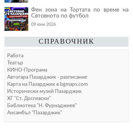
Фен зона на Тортата по време на
Свтовното по футбол
09 юни 2026
СПРАВОЧНИК
Работа
Театър
КИНО-Програма
Автогара Пазарджик - разписание
Карта на Пазарджик в
bgmaps.com
Исторически музей Пазарджик
ХГ "Ст. Доспевски"
Библиотека "Н. Фурнаджиев"
Ансамбъл "Пазарджик"