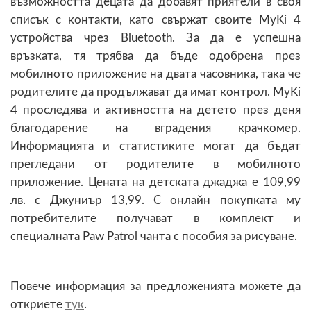
възможността децата да добавят приятели в своя
списък с контакти, като свържат своите MyKi 4
устройства чрез Bluetooth. За да е успешна
връзката, тя трябва да бъде одобрена през
мобилното приложение на двата часовника, така че
родителите да продължават да имат контрол. MyKi
4 проследява и активността на детето през деня
благодарение на вградения крачкомер.
Информацията и статистиките могат да бъдат
прегледани от родителите в мобилното
приложение. Цената на детската джаджа е 109,99
лв. с Джуниър 13,99. С онлайн покупката му
потребителите получават в комплект и
специалната Paw Patrol чанта с пособия за рисуване.
Повече информация за предложенията можете да
откриете
тук
.