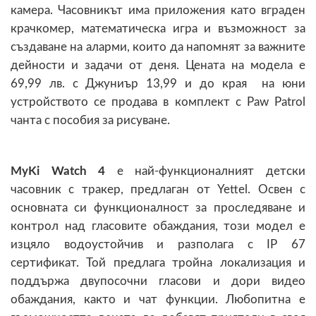
камера. Часовникът има приложения като вграден
крачкомер, математическа игра и възможност за
създаване на аларми, които да напомнят за важните
дейности и задачи от деня. Цената на модела е
69,99 лв. с Джуниър 13,99 и до края на юни
устройството се продава в комплект с Paw Patrol
чанта с пособия за рисуване.
MyKi Watch 4
e най-функционалният детски
часовник с тракер, предлаган от Yettel. Освен с
основната си функционалност за проследяване и
контрол над гласовите обаждания, този модел е
изцяло водоустойчив и разполага с IP 67
сертификат. Той предлага тройна локализация и
поддържа двупосочни гласови и дори видео
обаждания, както и чат функции. Любопитна е