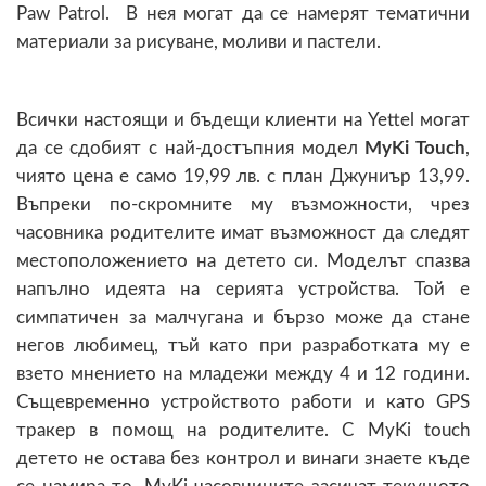
Paw Patrol. В нея могат да се намерят тематични
материали за рисуване, моливи и пастели.
Всички настоящи и бъдещи клиенти на Yettel могат
да се сдобият с най-достъпния модел
MyKi Touch
,
чиято цена е само 19,99 лв. с план Джуниър 13,99.
Въпреки по-скромните му възможности, чрез
часовника родителите имат възможност да следят
местоположението на детето си. Моделът спазва
напълно идеята на серията устройства. Той е
симпатичен за малчугана и бързо може да стане
негов любимец, тъй като при разработката му е
взето мнението на младежи между 4 и 12 години.
Същевременно устройството работи и като GPS
тракер в помощ на родителите. С MyKi touch
детето не остава без контрол и винаги знаете къде