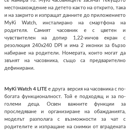
се намира то. MyKi часовниците засичат текущото
местонахождение на детето както на открито, така
и на закрито и изпращат данните до приложението
MyKi Watch, инсталирано на смартфона на
родителя. Самият часовник е с цветен и
чувствителен на допир 1,22-инчов екран с
резолюция 240x240 DPI и има 2 иконки за бързо
набиране на родители. Номерата, които могат да
звънят на часовника, също са предварително
дефинирани.
MyKi Watch 4 LITE
е друга версия на часовника с по-
богата функционалност. Той е подходящ и за по-
големи деца. Освен важните функции за
проследяване и организиране на обажданията,
моделът разполага с възможности за чат с
родителите и изпращане на снимки от вградената