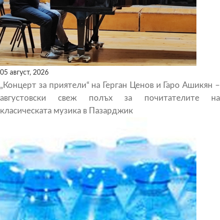
05 август, 2026
„Концерт за приятели“ на Герган Ценов и Гаро Ашикян –
августовски свеж полъх за почитателите на
класическата музика в Пазарджик