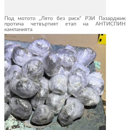
Под мотото „Лято без риск“ РЗИ Пазарджик
протича четвъртият етап на АНТИСПИН
кампанията