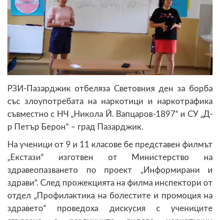
РЗИ-Пазарджик отбеляза Световния ден за борба
със злоупотребата на наркотици и наркотрафика
съвместно с НЧ „Никола Й. Вапцаров-1897“ и СУ „Д-
р Петър Берон“ – град Пазарджик.
На ученици от 9 и 11 класове бе представен филмът
„Екстази“ изготвен от Министерство на
здравеопазването по проект „Информирани и
здрави“. След прожекцията на филма инспектори от
отдел „Профилактика на болестите и промоция на
здравето“ проведоха дискусия с учениците