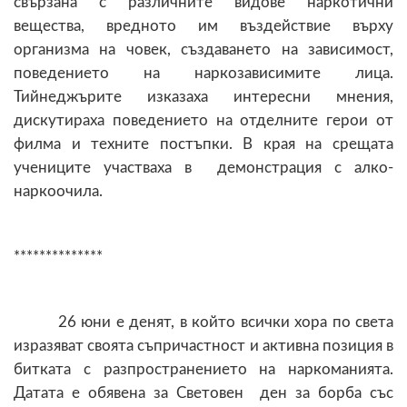
свързана с различните видове наркотични
вещества, вредното им въздействие върху
организма на човек, създаването на зависимост,
поведението на наркозависимите лица.
Тийнеджърите изказаха интересни мнения,
дискутираха поведението на отделните герои от
филма и техните постъпки. В края на срещата
учениците участваха в демонстрация с алко-
наркоочила.
**************
26 юни е денят, в който
всички хора по света
изразя
ват
своята съпр
и
частност и активна позиция в
битката с разпространението на наркоманията.
Датата е обявена за Световен ден за
борба със