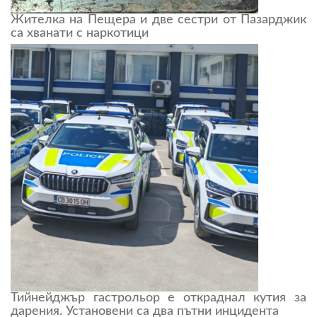
Жителка на Пещера и две сестри от Пазарджик
са хванати с наркотици
Тийнейджър гастрольор е откраднал кутия за
дарения. Установени са два пътни инцидента