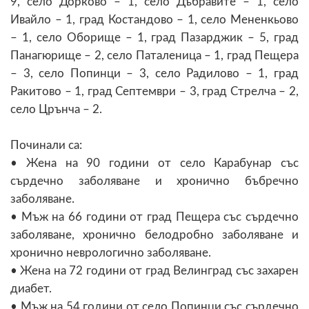
9, село Дорково – 1, село Дъбравите – 1, село
Ивайло – 1, град Костандово – 1, село Мененкьово
– 1, село Оборище – 1, град Пазарджик – 5, град
Панагюрище – 2, село Паталеница – 1, град Пещера
– 3, село Попинци – 3, село Радилово – 1, град
Ракитово – 1, град Септември – 3, град Стрелча – 2,
село Црънча – 2.
Починали са:
• Жена на 90 години от село Карабунар със
сърдечно заболяване и хронично бъбречно
заболяване.
• Мъж на 66 години от град Пещера със сърдечно
заболяване, хронично белодробно заболяване и
хронично неврологично заболяване.
• Жена на 72 години от град Велинград със захарен
диабет.
• Мъж на 54 години от село Попинци със сърдечно