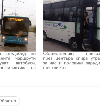
а следобед по
Общественият превоз
сните маршрути
през центъра спира утре
ват автобуси,
за час и половина заради
рофилактика на
шествието
Обратно