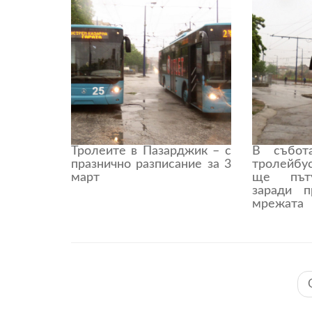
Тролеите в Пазарджик – с
В събот
празнично разписание за 3
тролейбу
март
ще пъту
заради п
мрежата