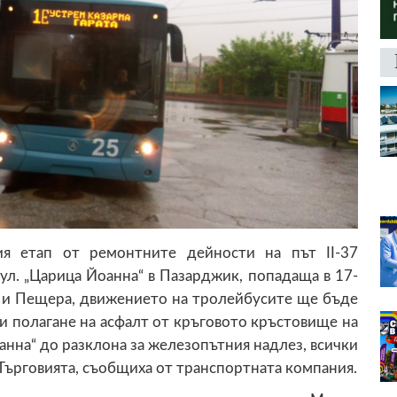
ия етап от ремонтните дейности на път II-37
ул. „Царица Йоанна“ в Пазарджик, попадаща в 17-
 и Пещера, движението на тролейбусите ще бъде
и полагане на асфалт от кръговото кръстовище на
анна“ до разклона за железопътния надлез, всички
Търговията, съобщиха от транспортната компания.