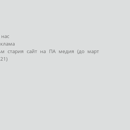
 нас
еклама
ъм стария сайт на ПА медия (до март
21)