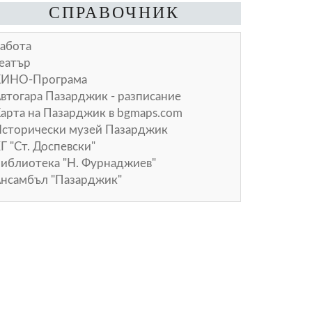
СПРАВОЧНИК
абота
еатър
КИНО-Програма
втогара Пазарджик - разписание
арта на Пазарджик в
bgmaps.com
сторически музей Пазарджик
Г "Ст. Доспевски"
иблиотека "Н. Фурнаджиев"
нсамбъл "Пазарджик"