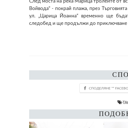
След моста на река Марица тролеите от в
Войвода“ - покрай плажа, през Търговията
ул. „Царица Йоанна“ временно ще бъда
следобед и ще продължи до приключване 
СП
TA
ПОДОБ