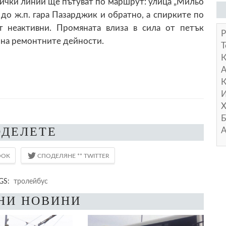
сички линии ще пътуват по маршрут: улица „Мильо
 до ж.п. гара Пазарджик и обратно, а спирките по
т неактивни. Промяната влиза в сила от петък
Р
на ремонтните дейности.
Т
А
К
И
Х
Б
ОДЕЛЕТЕ
А
GS:
тролейбус
НИ НОВИНИ