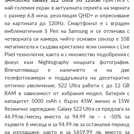
SAMSUNG Galaxy S22 Ultra 5G 128GB
пристига с
най-големия екран в актуалната серията на марката
с размер 6,8 инча, резолюция QHD+ и опресняване
на картината до 120Hz. Смартфонът е с вграден
емблематичния S Pen на Samsung и се отличава с
четворната си камера, чийто основен сензор е 108
мегапиксела и създава кристално ясни снимки с Live
Pixel технология, както и с множество подобрения с
фокус към Nightography нощната фотография.
Впечатляващо е наличието и на две
телефотокамери и поддръжката на десеткратно
оптично увеличение. S22 Ultra работи с до 12 GB
RAM в зависимост от избрания модел, батерия с
капацитет 5000 mAh с бързо 45W жично и 15W
безжично зареждане. Galaxy S22 Ultra се предлага за
46.99лв./месец вместо за 94.99 лв – с -50% за
първите 6 месеца и за 94.99 лв за останалия период
на изплащане, както и за 1659.99 лв. вместо за