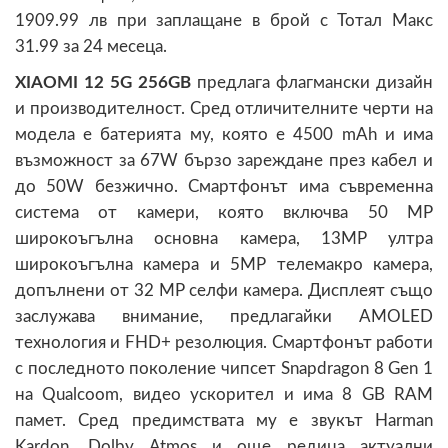
1909.99 лв при заплащане в брой с Тотал Макс
31.99 за 24 месеца.
XIAOMI 12 5G 256GB
предлага флагмански дизайн
и производителност. Сред отличителните черти на
модела е батерията му, която е 4500 mAh и има
възможност за 67W бързо зареждане през кабел и
до 50W безжично. Смартфонът има съвременна
система от камери, която включва 50 МР
широкоъгълна основна камера, 13MP ултра
широкоъгълна камера и 5MP телемакро камера,
допълнени от 32 МР селфи камера. Дисплеят също
заслужава внимание, предлагайки AMOLED
технология и FHD+ резолюция. Смартфонът работи
с последното поколение чипсет Snapdragon 8 Gen 1
на Qualcoom, видео ускорител и има 8 GB RAM
памет. Сред предимствата му е звукът Harman
Kardon, Dolby Atmos и още редица актуални