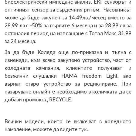
биоелектрически импеданс анализ, ЕКГ сензорът и
оптичният сензор за сърдечния ритъм. Часовникът
може да бъде закупен за 14.49лв./месец вместо за
28.99 лв с -50% за първите 6 месеца и за 28.99 лв за
останалия период на изплащане с Тотал Макс 31.99
за 24 месеца.
За да бъде Коледа още по-приказна и пълна с
изненади, към всяко закупено устройство, част от
коледната кампания, клиентите получават и
безжични слушалки HAMA Freedom Light, ако
върнат старо устройство за рециклиране. При
пазаруване онлайн е необходимо в количката да се
добави промокод RECYCLE.
Всички модели, които се включват в коледното
намаление, можете да видите
тук
.