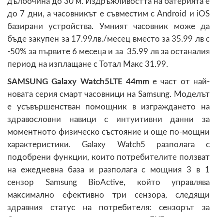
дълбочина до 30 м. Издръжливостта на батерията е
до 7 дни, а часовникът е съвместим с Android и iOS
базирани устройства. Умният часовник може да
бъде закупен за 17.99лв./месец вместо за 35.99 лв с
-50% за първите 6 месеца и за 35.99 лв за останалия
период на изплащане с Тотал Макс 31.99.
SAMSUNG Galaxy Watch5LTE 44mm
e част от най-
новата серия смарт часовници на Samsung. Моделът
е усъвършенстван помощник в изграждането на
здравословни навици с интуитивни данни за
моментното физическо състояние и още по-мощни
характеристики. Galaxy Watch5 разполага с
подобрени функции, които потребителите ползват
на ежедневна база и разполага с мощния 3 в 1
сензор Samsung BioActive, който управлява
максимално ефективно три сензора, следящи
здравния статус на потребителя: сензорът за