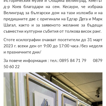
Историческия музей и Община Велинград. Кметът
д-р Коев благодари на сем. Кесаури, че избраха
Велинград за български дом на тази изложба и на
предишните две с оригинали на Едгар Дега и Марк
Шагал, както и за заявеното желание за бъдещи
съвместни културни събития от толкова висок ранг.
Стоте ксилографии очакват посетители до 31 март
2023 г. всеки ден от 9:00 до 17:00 часа /без неделя
и празничните дни/
За повече информация : тел.: 0895 84 71 79 0879
50 60 22