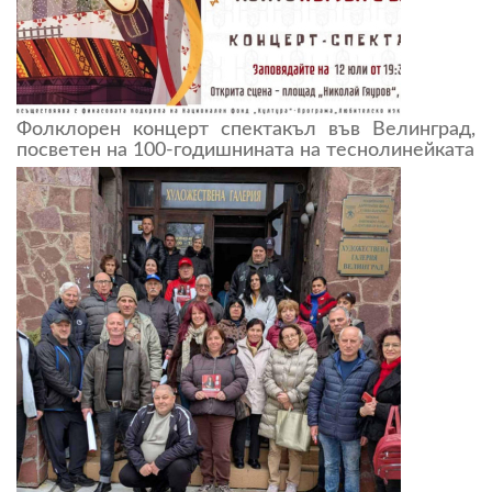
Фолклорен концерт спектакъл във Велинград,
посветен на 100-годишнината на теснолинейката