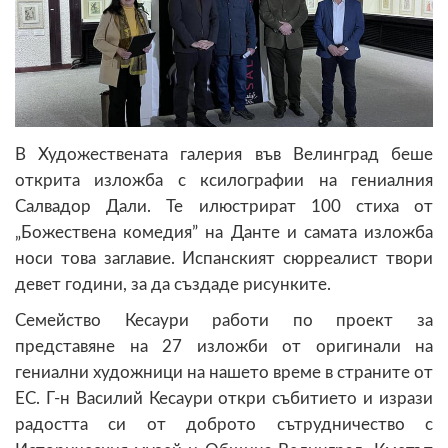
В Художествената галерия във Велинград беше
открита изложба с ксилографии на гениалния
Салвадор Дали. Те илюстрират 100 стиха от
„Божествена комедия” на Данте и самата изложба
носи това заглавие. Испанският сюрреалист твори
девет години, за да създаде рисунките.
Семейство Кесаури работи по проект за
представяне на 27 изложби от оригинали на
гениални художници на нашето време в страните от
ЕС. Г-н Василий Кесаури откри събитието и изрази
радостта си от доброто сътрудничество с