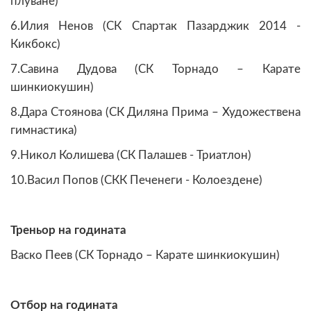
плуване)
6.Илия Ненов (СК Спартак Пазарджик 2014 -
Кикбокс)
7.Савина Дудова (СК Торнадо – Карате
шинкиокушин)
8.Дара Стоянова (СК Диляна Прима – Художествена
гимнастика)
9.Никол Колишева (СК Палашев - Триатлон)
10.Васил Попов (СКК Печенеги - Колоездене)
Треньор на годината
Васко Пеев (СК Торнадо – Карате шинкиокушин)
Отбор на годината