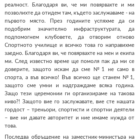
реалност. Благодаря ви, че ми повярвахте и ми
позволихте да отидем там, където заслужаваме - на
първото място. През годините успяхме да си
подобрим значително инфраструктурата, да
подпомогнем клубовете, да отворим отново
Спортното училище и всичко това го направихме
заедно. Благодаря ви, че повярвахте на мен и екипа
ми. След известно време ще помоля пак да ми се
доверите, защото искам да сме №1 не само в
спорта, а във всичко! Във всичко ще станем №1,
защото сме умни и надграждаме всяка година.
Защо тези церемонии ги организираме на такова
ниво?! Защото вие го заслужавате, вие сте нашата
гордост – треньори, спортисти и спортни деятели
– вие ни давате авторитет и ние имаме нужда от
това.
Последва обръщение на заместник-министъра на