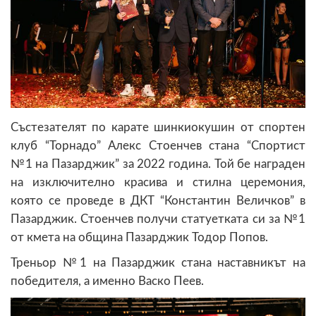
Състезателят по карате шинкиокушин от спортен
клуб “Торнадо” Алекс Стоенчев стана “Спортист
№1 на Пазарджик” за 2022 година. Той бе награден
на изключително красива и стилна церемония,
която се проведе в ДКТ “Константин Величков” в
Пазарджик. Стоенчев получи статуетката си за №1
от кмета на община Пазарджик Тодор Попов.
Треньор №1 на Пазарджик стана наставникът на
победителя, а именно Васко Пеев.