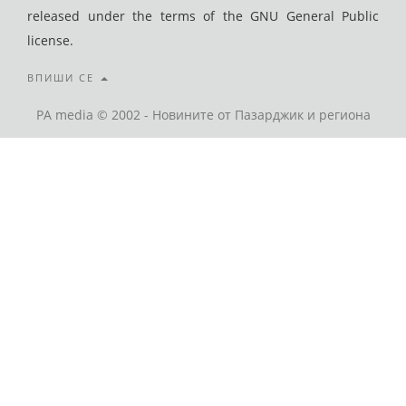
released under the terms of the GNU General Public
license.
ВПИШИ СЕ
PA media © 2002 - Новините от Пазарджик и региона