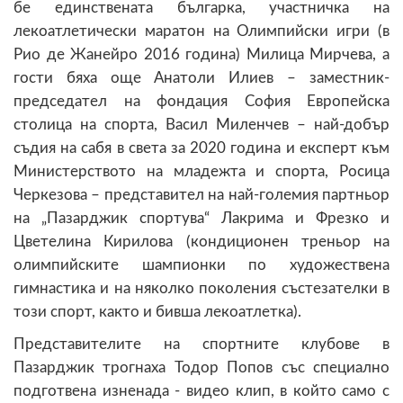
бе единствената българка, участничка на
лекоатлетически маратон на Олимпийски игри (в
Рио де Жанейро 2016 година) Милица Мирчева, а
гости бяха още Анатоли Илиев – заместник-
председател на фондация София Европейска
столица на спорта, Васил Миленчев – най-добър
съдия на сабя в света за 2020 година и експерт към
Министерството на младежта и спорта, Росица
Черкезова – представител на най-големия партньор
на „Пазарджик спортува“ Лакрима и Фрезко и
Цветелина Кирилова (кондиционен треньор на
олимпийските шампионки по художествена
гимнастика и на няколко поколения състезателки в
този спорт, както и бивша лекоатлетка).
Представителите на спортните клубове в
Пазарджик трогнаха Тодор Попов със специално
подготвена изненада - видео клип, в който само с