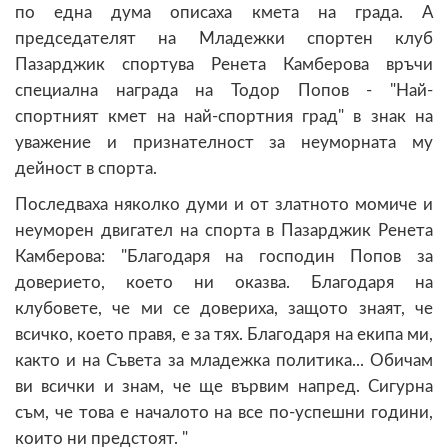
по една дума описаха кмета на града. А
председателят на Младежки спортен клуб
Пазарджик спортува Ренета Камберова връчи
специална награда на Тодор Попов - "Най-
спортният кмет на най-спортния град" в знак на
уважение и признателност за неуморната му
дейност в спорта.
Последваха няколко думи и от златното момиче и
неуморен двигател на спорта в Пазарджик Ренета
Камберова: "Благодаря на господин Попов за
доверието, което ни оказва. Благодаря на
клубовете, че ми се довериха, защото знаят, че
всичко, което правя, е за тях. Благодаря на екипа ми,
както и на Съвета за младежка политика... Обичам
ви всички и знам, че ще вървим напред. Сигурна
съм, че това е началото на все по-успешни години,
които ни предстоят. "