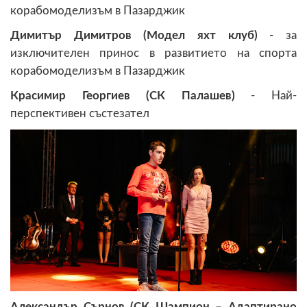
корабомоделизъм в Пазарджик
Димитър Димитров (Модел яхт клуб)
- за
изключителен принос в развитието на спорта
корабомоделизъм в Пазарджик
Красимир Георгиев (СК Палашев)
- Най-
перспективен състезател
Александър Сърнов (СК Шампион – Адаптирано