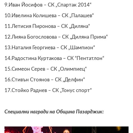
9.Иван Йосифов – СК „Спартак 2014“
10.Ивелина Колишева – СК „Палашев“
11.Летисия Пиронова – СК „Диляна“
12.Лияна Богословова – СК „Диляна Прима“
13.Наталия Георгиева – СК „Шампион“
14.Радостина Куртакова – СК “Пентатлон“
15.Симеон Серев – СК „Олимпиец“
16.Стивън Стоянов – СК „Делфин“
17.Стойко Раднев – СК „Тонус спорт“
Специални награди на Община Пазарджик: