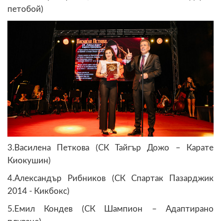
петобой)
3.Василена Петкова (СК Тайгър Дожо – Карате
Киокушин)
4.Александър Рибников (СК Спартак Пазарджик
2014 - Кикбокс)
5.Емил Кондев (СК Шампион – Адаптирано