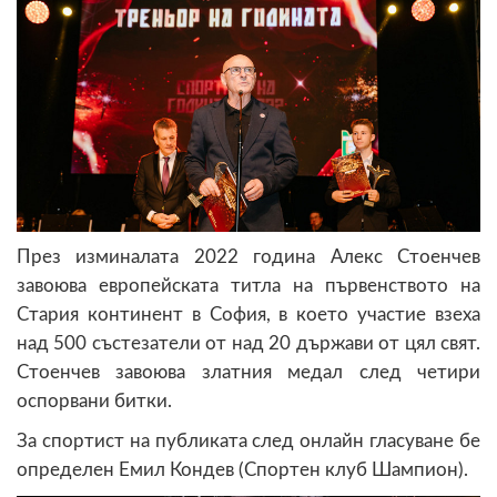
През изминалата 2022 година Алекс Стоенчев
завоюва европейската титла на първенството на
Стария континент в София, в което участие взеха
над 500 състезатели от над 20 държави от цял свят.
Стоенчев завоюва златния медал след четири
оспорвани битки.
За спортист на публиката след онлайн гласуване бе
определен Емил Кондев (Спортен клуб Шампион).