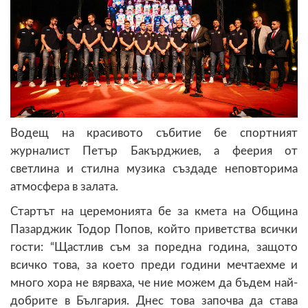
Водещ на красивото събитие бе спортният
журналист Петър Бакърджиев, а феерия от
светлина и стилна музика създаде неповторима
атмосфера в залата.
Стартът на церемонията бе за кмета на Община
Пазарджик Тодор Попов, който приветства всички
гости: “Щастлив съм за поредна година, защото
всичко това, за което преди години мечтаехме и
много хора не вярваха, че ние можем да бъдем най-
добрите в България. Днес това започва да става