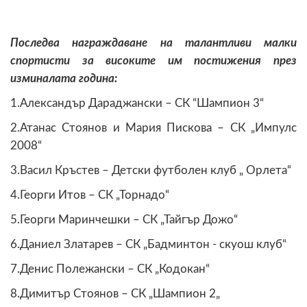
Последва награждаване на талантливи малки
спортисти за високите им постижения през
изминалата година:
1.Александър Дараджански – СК “Шампион 3“
2.Атанас Стоянов и Мария Пискова – СК „Импулс
2008“
3.Васил Кръстев – Детски футболен клуб „ Орлета“
4.Георги Итов – СК „Торнадо“
5.Георги Маринчешки – СК „Тайгър Дожо“
6.Даниел Златарев – СК „Бадминтон - скуош клуб“
7.Денис Полежански – СК „Кодокан“
8.Димитър Стоянов – СК „Шампион 2„