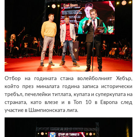
Отбор на годината стана волейболният Хебър,
който през миналата година записа исторически
требъл, печелейки титлата, купата и суперкупата на
страната, като влезе и в Топ 10 в Европа след
участие в Шампионската лига.