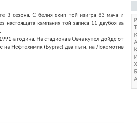
те 3 сезона. С белия екип той изигра 83 мача и
Р
ез настоящата кампания той записа 11 двубоя за
Т
.
1991-а година. На стадиона в Овча купел дойде от
А
те на Нефтохимик (Бургас) два пъти, на Локомотив
К
И
Х
Б
А