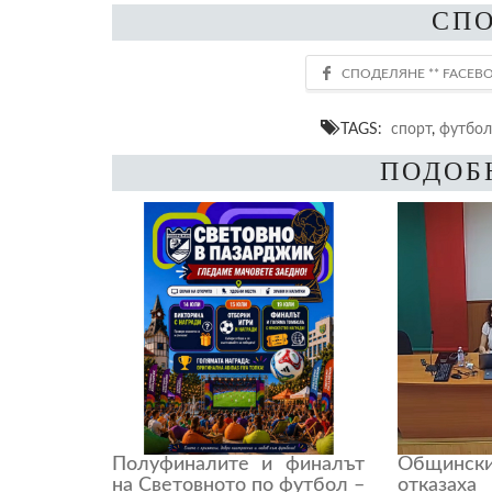
СП
TAGS:
спорт
,
футбол
ПОДОБ
Полуфиналите и финалът
Общинск
на Световното по футбол –
отказах