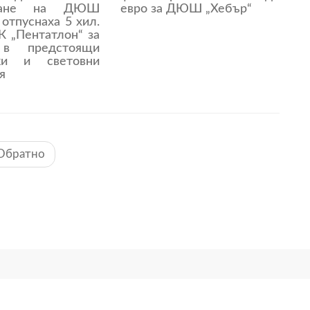
иране на ДЮШ
евро за ДЮШ „Хебър“
 отпуснаха 5 хил.
К „Пентатлон“ за
 в предстоящи
ски и световни
я
Обратно