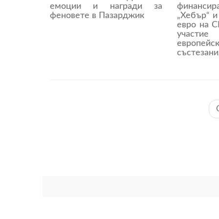
емоции и награди за
финанс
феновете в Пазарджик
„Хебър“ и
евро на С
участие
европей
състезани