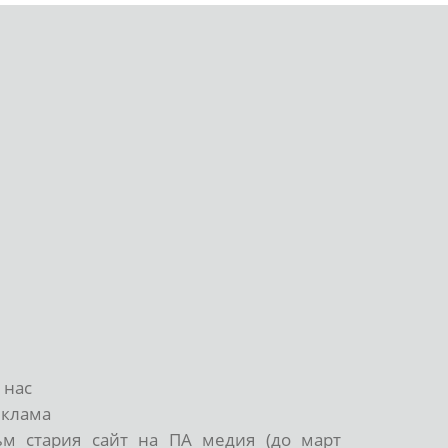
 нас
еклама
ъм стария сайт на ПА медия (до март