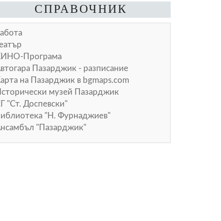
СПРАВОЧНИК
абота
еатър
КИНО-Програма
втогара Пазарджик - разписание
арта на Пазарджик в
bgmaps.com
сторически музей Пазарджик
Г "Ст. Доспевски"
иблиотека "Н. Фурнаджиев"
нсамбъл "Пазарджик"