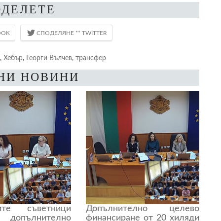
ОДЕЛЕТЕ
,
Хебър
,
Георги Вълчев
,
трансфер
НИ НОВИНИ
ите съветници
Допълнително целево
а допълнително
финансиране от 20 хиляди