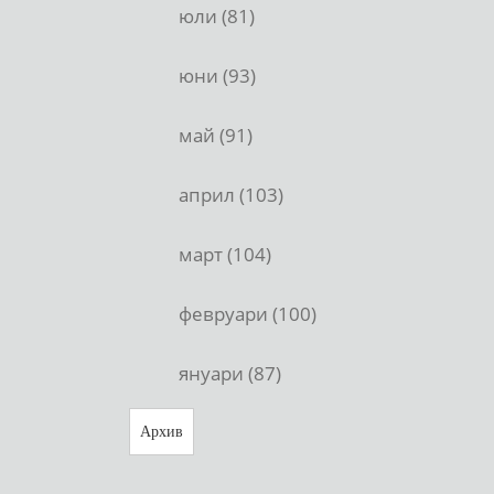
юли (81)
юни (93)
май (91)
април (103)
март (104)
февруари (100)
януари (87)
Архив