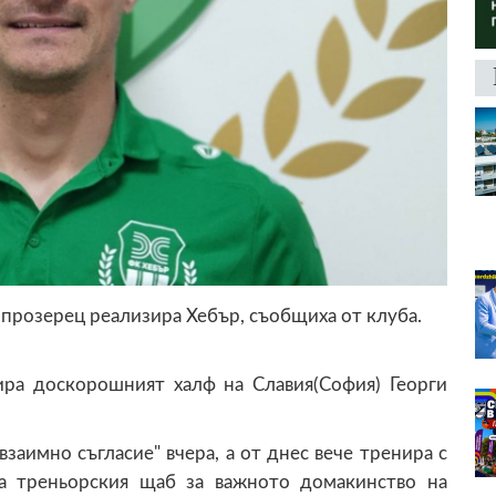
прозерец реализира Хебър, съобщиха от клуба.
ира доскорошният халф на Славия(София) Георги
заимно съгласие" вчера, а от днес вече тренира с
а треньорския щаб за важното домакинство на