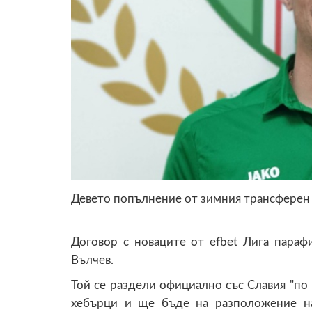
Девето попълнение от зимния трансферен 
Договор с новаците от efbet Лига параф
Вълчев.
Той се раздели официално със Славия "по в
хебърци и ще бъде на разположение н