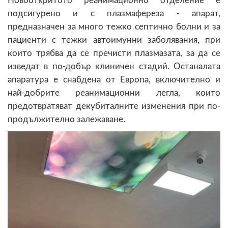
Новооткритото реанимационно отделение е
подсигурено и с плазмафереза - апарат,
предназначен за много тежко септично болни и за
пациенти с тежки автоимунни заболявания, при
които трябва да се пречисти плазмазата, за да се
изведат в по-добър клиничен стадий. Останалата
апаратура е снабдена от Европа, включително и
най-добрите реанимационни легла, които
предотвратяват декубиталните изменения при по-
продължително залежаване.