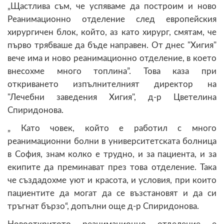
„Щастлива съм, че успяваме да построим и ново
Реанимационно отделение след европейския
хирургичен блок, който, аз като хирург, смятам, че
първо трябваше да бъде направен. От днес "Хигия"
вече има и ново реанимационно отделение, в което
внесохме много топлина”. Това каза при
откриването изпълнителният директор на
"Лечебни заведения Хигия", д-р Цветелина
Спиридонова.
„ Като човек, който е работил с много
реанимационни болни в университетската болница
в София, знам колко е трудно, и за пациента, и за
екипите да преминават през това отделение. Така
че създадохме уют и красота, и условия, при които
пациентите да могат да се възстановят и да си
тръгнат бързо“, допълни още д-р Спиридонова.