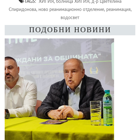
TAGS:
ХИГИЯ
,
болница ХИГИЯ
,
д-р Цветелина
Спиридонова
,
ново реанимационно отделение
,
реанимация
,
водосвет
ПОДОБНИ НОВИНИ