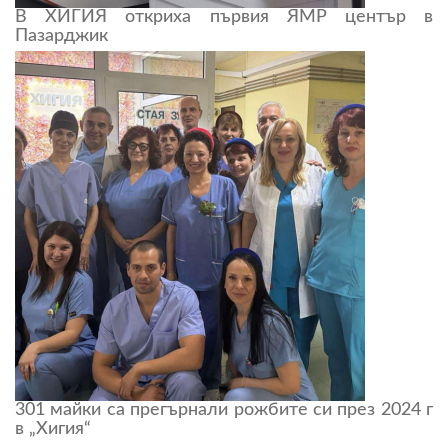
В ХИГИЯ откриха първия ЯМР център в
Пазарджик
301 майки са прегърнали рожбите си през 2024 г
в „Хигия“