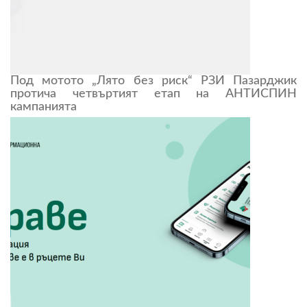
Под мотото „Лято без риск“ РЗИ Пазарджик
протича четвъртият етап на АНТИСПИН
кампанията