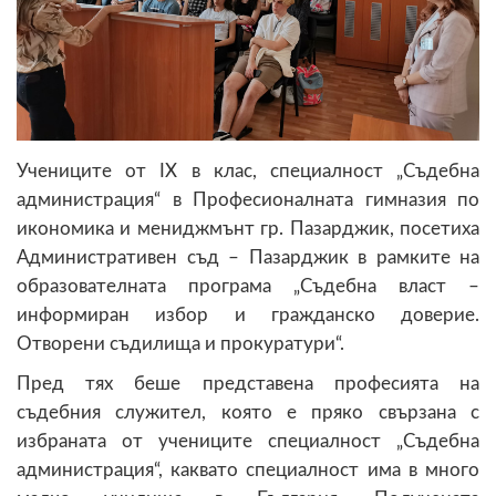
Учениците от IХ в клас, специалност „Съдебна
администрация“ в Професионалната гимназия по
икономика и мениджмънт гр. Пазарджик, посетиха
Административен съд – Пазарджик в рамките на
образователната програма „Съдебна власт –
информиран избор и гражданско доверие.
Отворени съдилища и прокуратури“.
Пред тях беше представена професията на
съдебния служител, която е пряко свързана с
избраната от учениците специалност „Съдебна
администрация“, каквато специалност има в много