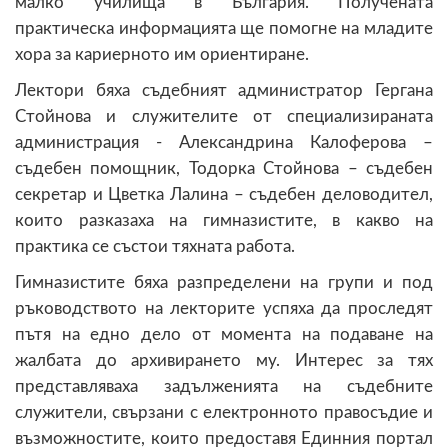
малко училища в България. Получената
практическа информацията ще помогне на младите
хора за кариерното им ориентиране.
Лектори бяха съдебният администратор Гергана
Стойнова и служителите от специализираната
администрация - Александрина Калоферова –
съдебен помощник, Тодорка Стойнова – съдебен
секретар и Цветка Лалина – съдебен деловодител,
които разказаха на гимназистите, в какво на
практика се състои тяхната работа.
Гимназистите бяха разпределени на групи и под
ръководството на лекторите успяха да проследят
пътя на едно дело от момента на подаване на
жалбата до архивирането му. Интерес за тях
представляваха задълженията на съдебните
служители, свързани с електронното правосъдие и
възможностите, които предоставя Единния портал