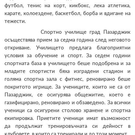
футбол, тенис на корт, кикбокс, лека атлетика,
карате, колоездене, баскетбол, борба и вдигане на
тежести.
Спортно училище град Пазарджик
осъществява прием за седма година след неговото
откриване. Училището предлага благоприятни
условия за обучение и спорт. За седем години
спортната база в училището беше подобрена и за
младите спортисти бяха изградени стадион и
голяма спортна зала с фитнес, реновирано беше
покритото игрище. За учениците, които не са от
Пазарджик, се осигурява общежитие, което е
газифицирано, реновирано и обзаведено. За всички
ученици са осигурени столово хранене и спортна
екипировка. Приетите ученици имат възможност
да продължат тренировъчната си дейност в
клубовете, в които са тренирали и до този момент.