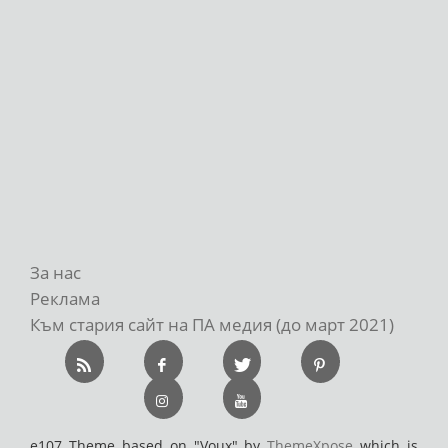
За нас
Реклама
Към стария сайт на ПА медия (до март 2021)
e107 Theme based on "Voux" by
ThemeXpose
which is