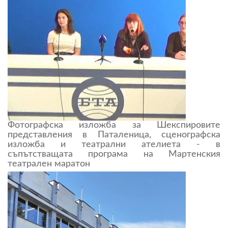
Фотографска изложба за Шекспировите
представления в Паталеница, сценографска
изложба и театрални ателиета - в
съпътстващата програма на Мартенския
театрален маратон