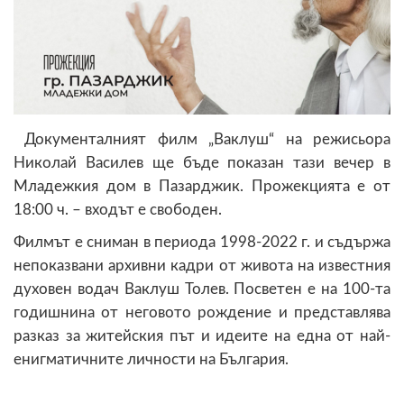
Документалният филм „Ваклуш“ на режисьора
Николай Василев ще бъде показан тази вечер в
Младежкия дом в Пазарджик. Прожекцията е от
18:00 ч. – входът е свободен.
Филмът е сниман в периода 1998-2022 г. и съдържа
непоказвани архивни кадри от живота на известния
духовен водач Ваклуш Толев. Посветен е на 100-та
годишнина от неговото рождение и представлява
разказ за житейския път и идеите на една от най-
енигматичните личности на България.