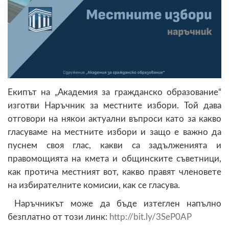
Екипът на „Академия за гражданско образование“
изготви Наръчник за местните избори. Той дава
отговори на някои актуални въпроси като за какво
гласуваме на местните избори и защо е важно да
пуснем своя глас, какви са задълженията и
правомощията на кмета и общинските съветници,
как протича местният вот, какво правят членовете
на избирателните комисии, как се гласува.
Наръчникът може да бъде изтеглен напълно
безплатно от този линк:
http://bit.ly/3SeP0AP