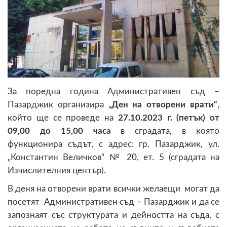
За поредна година Административен съд –
Пазарджик организира „
Ден на отворени врати“
,
който ще се проведе на
27.10.2023 г. (петък) от
09,00 до 15,00 часа
в сградата, в която
функционира съдът, с адрес: гр. Пазарджик, ул.
„Константин Величков“ № 20, ет. 5 (сградата на
Изчислителния център).
В деня на отворени врати всички желаещи
могат да
посетят Административен съд – Пазарджик и да се
запознаят със структурата и дейността на съда, с