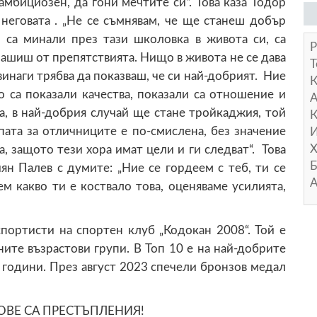
мбициозен, да гони мечтите си“. Това каза Тодор
неговата . „Не се съмнявам, че ще станеш добър
и са минали през тази школовка в живота си, са
Р
лашиш от препятствията. Нищо в живота не се дава
Т
винаги трябва да показваш, че си най-добрият. Ние
 са показали качества, показали са отношение и
А
а, в най-добрия случай ще стане тройкаджия, той
К
пата за отличниците е по-смислена, без значение
И
Х
, защото тези хора имат цели и ги следват“. Това
Б
н Палев с думите: „Ние се гордеем с теб, ти се
А
м какво ти е коствало това, оценяваме усилията,
портисти на спортен клуб „Кодокан 2008“. Той е
те възрастови групи. В Топ 10 е на най-добрите
години. През август 2023 спечели бронзов медал
ОВЕ СА ПРЕСТЪПЛЕНИЯ!