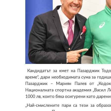
Кандидатът за кмет на Пазарджик Тодо
време“, дари необходимата сума за годишн
Пазарджик – Мариян Палев от „Кодока
Националната спортна академия „Васил Ле
1000 лв, които бяха осигурени като дарени
„Най-смислените пари са тези за образ