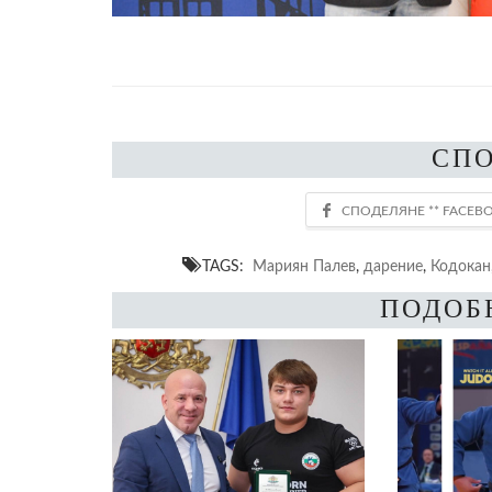
СП
TAGS:
Мариян Палев
,
дарение
,
Кодокан
ПОДОБ