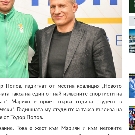
р Попов, издигнат от местна коалиция „Новото
ата такса на един от най-изявените спортисти на
н“. Мариян е приет първа година студент в
вски“. Годишната му студентска такса възлиза на
е от Тодор Попов.
ование. Това е жест към Мариян и към неговите