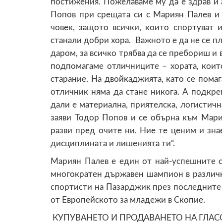
постижения. Пожелаваме му да е здрав и а
Попов при срещата си с Мариян Палев и 
човек, защото всички, които спортуват 
станали добри хора. Важното е да не се п
даром, за всичко трябва да се пребориш и 
подпомагаме отличниците – хората, които
старание. На двойкаджията, като се помаг
отличник няма да стане никога. А подкре
дали е материална, приятелска, логистична
заяви Тодор Попов и се обърна към Мария
разви пред очите ни. Ние те ценим и знае
дисциплината и лишенията ти“.
Мариян Палев е един от най-успешните с
многократен държавен шампион в различни
спортисти на Пазарджик през последните 
от Европейското за младежи в Скопие.
КУПУВАНЕТО И ПРОДАВАНЕТО НА ГЛАС