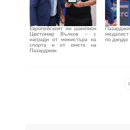
Европейският ни шампион
Пазардж
Цветомир Вълков – с
медалист
награди от министъра на
по джудо
спорта и от кмета на
Пазарджик