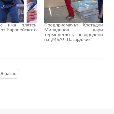
ик има златен
Предприемачът Костадин
 от Европейското
Миладинов дари
термолегло за новородени
на „МБАЛ Пазарджик“
Обратно