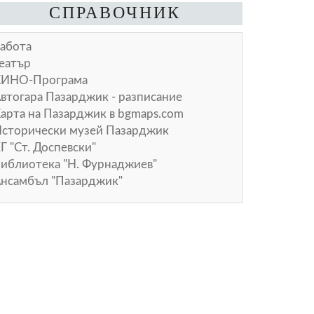
СПРАВОЧНИК
абота
еатър
КИНО-Програма
втогара Пазарджик - разписание
арта на Пазарджик в
bgmaps.com
сторически музей Пазарджик
Г "Ст. Доспевски"
иблиотека "Н. Фурнаджиев"
нсамбъл "Пазарджик"