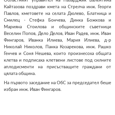
Областният управител на Пазарджик Валентина
Кайтазова поздрави кмета на Стрелча инж. Георги
Павлов, кметовете на селата Дюлево, Блатница и
Смилец - Стефка Бончева, Динка Божкова и
Марияна Стоилова и общинските съветници
Веселин Попов, Дело Делов, Иван Радев, инж. Иван
Фингаров, Иванка Илиева, Мария Илиева, д-р
Николай Николов, Панка Козарекова, инж. Рашко
Генчев и Соня Нешева, които произнесоха общата
клетва и подписаха клетвени листове под силните
аплодисменти на присъстващите граждани от
цялата община.
На първото заседание на ОбС за председател беше
избран инж. Иван Фингаров.