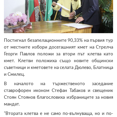
Постигнал безапелационните 90,33% на първия тур
от местните избори досегашният кмет на Стрелча
Георги Павлов положи за втори път клетва като
кмет. Клетви положиха също новите общински
съветници и кметовете на селата Дюлево, Блатница
и Смилец.
В началото на тържественото заседание
ставрофорен иконом Стефан Табаков и свещеник
Стоян Стоянов благословиха избраниците за новия
мандат.
"Втората клетва е не само по-вълнуваща, но и по-