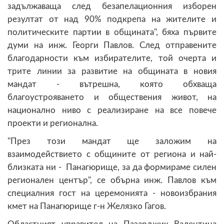
задължаваща след безапелационния изборен
резултат от над 90% подкрепа на жителите и
политическите партии в общината", бяха първите
думи на инж. Георги Павлов. След отправените
благодарности към избирателите, той очерта и
трите линии за развитие на общината в новия
мандат - вътрешна, която обхваща
благоустрояването и обществения живот, на
национално ниво с реализиране на все повече
проекти и регионална.
"През този мандат ще заложим на
взаимодействието с общините от региона и най-
близката ни - Панагюрище, за да формираме силен
регионален център", се обърна инж. Павлов към
специалния гост на церемонията - новоизбрания
кмет на Панагюрище г-н Желязко Гагов.