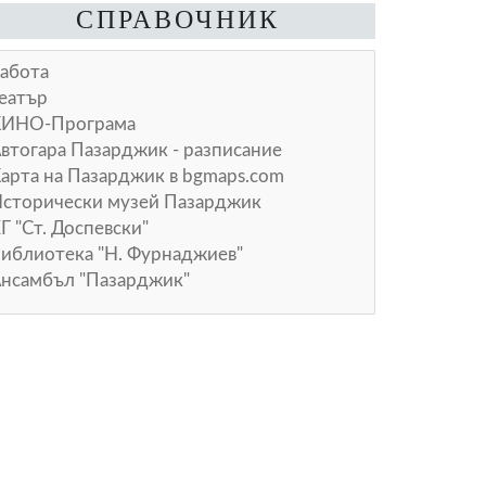
СПРАВОЧНИК
абота
еатър
КИНО-Програма
втогара Пазарджик - разписание
арта на Пазарджик в
bgmaps.com
сторически музей Пазарджик
Г "Ст. Доспевски"
иблиотека "Н. Фурнаджиев"
нсамбъл "Пазарджик"