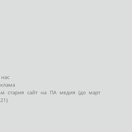
 нас
еклама
ъм стария сайт на ПА медия (до март
21)