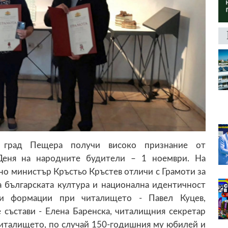
в град Пещера получи високо признание от
Деня на народните будители – 1 ноември. На
но министър Кръстьо Кръстев отличи с Грамоти за
а българската култура и национална идентичност
ки формации при читалището - Павел Куцев,
 състави - Елена Баренска, читалищния секретар
читалището, по случай 150-годишния му юбилей и