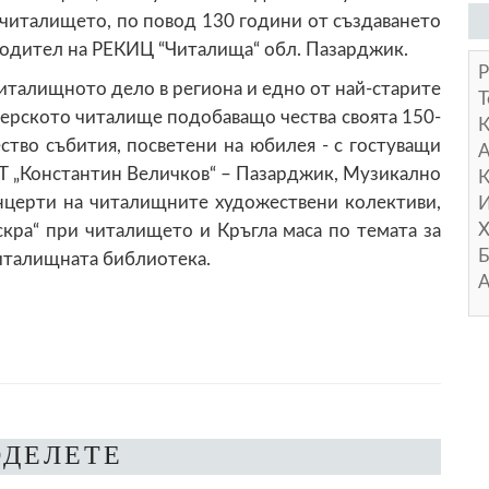
 читалището, по повод 130 години от създаването
оводител на РЕКИЦ “Читалища“ обл. Пазарджик.
Р
читалищното дело в региона и едно от най-старите
Т
ерското читалище подобаващо чества своята 150-
тво събития, посветени на юбилея - с гостуващи
А
Т „Константин Величков“ – Пазарджик, Музикално
К
нцерти на читалищните художествени колективи,
И
Х
кра“ при читалището и Кръгла маса по темата за
Б
читалищната библиотека.
А
ОДЕЛЕТЕ