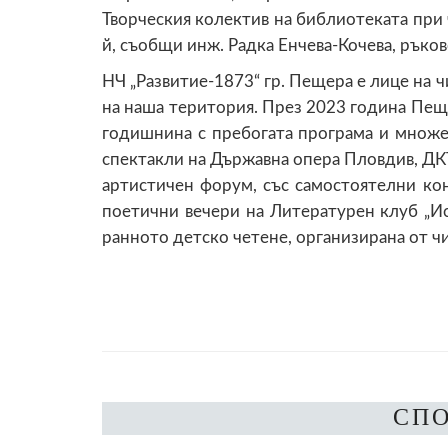
Творческия колектив на библиотеката при
й, съобщи инж. Радка Енчева-Кочева, рък
НЧ „Развитие-1873“ гр. Пещера е лице на 
на наша територия. През 2023 година Пещ
годишнина с пребогата програма и множес
спектакли на Държавна опера Пловдив, ДК
артистичен форум, със самостоятелни ко
поетични вечери на Литературен клуб „Ис
ранното детско четене, организирана от 
СП