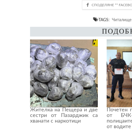
TAGS:
Читалище
ПОДОБ
Жителка на Пещера и две
Почетен 
сестри от Пазарджик са
от БЧК-
хванати с наркотици
полицаит
от водите