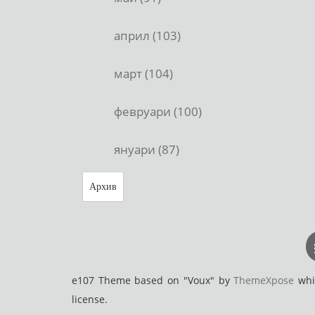
април (103)
март (104)
февруари (100)
януари (87)
Архив
e107 Theme based on "Voux" by
ThemeXpose
whic
license.