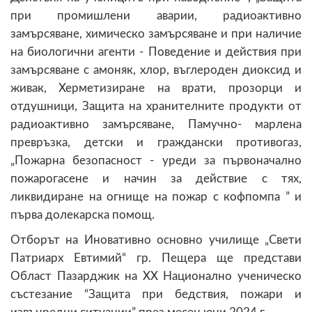
при промишлени аварии, радиоактивно
замърсяване, химическо замърсяване и при наличие
на биологични агенти - Поведение и действия при
замърсяване с амоняк, хлор, въглероден диоксид и
живак, Херметизиране на врати, прозорци и
отдушници, Защита на хранителните продукти от
радиоактивно замърсяване, Памучно- марлена
превръзка, детски и граждански противогаз,
„Пожарна безопасност - уреди за първоначално
пожарогасене и начин за действие с тях,
ликвидиране на огнище на пожар с кофпомпа ” и
първа долекарска помощ.
Отборът на Иновативно основно училище „Свети
Патриарх Евтимий“ гр. Пещера ще представи
Област Пазарджик на XX Национално ученическо
състезание “Защита при бедствия, пожари и