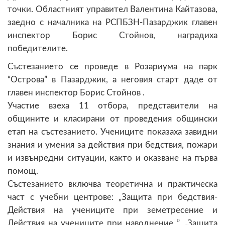
точки. Областният управител Валентина Кайтазова,
заедно с началника на РСПБЗН-Пазарджик главен
инспектор Борис Стойнов, наградиха
победителите.
Състезанието се проведе в Розариума на парк
“Острова” в Пазарджик, а неговия старт даде от
главен инспектор Борис Стойнов .
Участие взеха 11 отбора, представители на
общините и класирани от проведения общински
етап на състезанието. Учениците показаха завидни
знания и умения за действия при бедствия, пожари
и извънредни ситуации, както и оказване на първа
помощ.
Състезанието включва теоретична и практическа
част с учебни центрове: „Защита при бедствия-
Действия на учениците при земетресение и
Действия на учениците при наводнение ”, „Защита