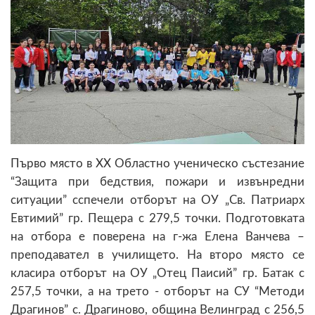
Първо място в XX Областно ученическо състезание
“Защита при бедствия, пожари и извънредни
ситуации” сспечели отборът на ОУ „Св. Патриарх
Евтимий” гр. Пещера с 279,5 точки. Подготовката
на отбора е поверена на г-жа Елена Ванчева –
преподавател в училището. На второ място се
класира отборът на ОУ „Отец Паисий” гр. Батак с
257,5 точки, а на трето - отборът на СУ “Методи
Драгинов” с. Драгиново, община Велинград с 256,5