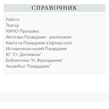
СПРАВОЧНИК
Работа
Театър
КИНО-Програма
Автогара Пазарджик - разписание
Карта на Пазарджик в
bgmaps.com
Исторически музей Пазарджик
ХГ "Ст. Доспевски"
Библиотека "Н. Фурнаджиев"
Ансамбъл "Пазарджик"