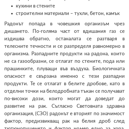
кухини в стените
строителни материали – тухли, бетон, камък
Радонът попада в човешкия организъм чрез
дишанeто. По-голяма част от вдишания газ се
издишва обратно, останалата се разтваря в
телесните течности и се разпределя равномерно в
организма. Разпадните продукти на радона, които
не са газообразни, се отлагат по стените, пода или
прашинките, плуващи във въздуха. Биологичната
опасност е свързана именно с тези разпадни
продукти. Те се отлагат в белите дробове, като в
отделни точки на белодробната тъкан се получават
по-високи дози, които могат да доведат до
развитие на рак. Съгласно Световната здравна
организация, (СЗО) радонът е вторият по значимост
фактор, предизвикващ рак на белия дроб след
тютюнопушенето и фактор номер едно за хора,