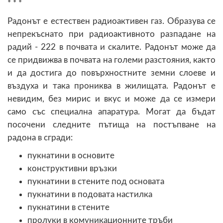
* * *
Радонът е естествен радиоактивен газ. Образува се
непрекъснато при радиоактивното разпадане на
радий - 222 в почвата и скалите. Радонът може да
се придвижва в почвата на големи разстояния, както
и да достига до повърхностните земни слоеве и
въздуха и така прониква в жилищата. Радонът е
невидим, без мирис и вкус и може да се измери
само със специална апаратура. Могат да бъдат
посочени следните пътища на постъпване на
радона в сгради:
пукнатини в основите
конструктивни връзки
пукнатини в стените под основата
пукнатини в подовата настилка
пукнатини в стените
пролуки в комуникационните тръби