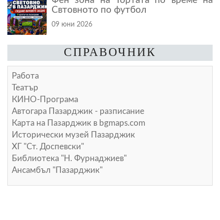
Фен зона на Тортата по време на
Свтовното по футбол
09 юни 2026
СПРАВОЧНИК
Работа
Театър
КИНО-Програма
Автогара Пазарджик - разписание
Карта на Пазарджик в
bgmaps.com
Исторически музей Пазарджик
ХГ "Ст. Доспевски"
Библиотека "Н. Фурнаджиев"
Ансамбъл "Пазарджик"