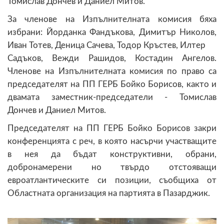
Томислав Дончев и Даниел Митов.
За членове на Изпълнителната комисия бяха
избрани: Йорданка Фандъкова, Димитър Николов,
Иван Тотев, Деница Сачева, Тодор Кръстев, Илтер
Садъков, Вежди Рашидов, Костадин Ангелов.
Членове на Изпълнителната комисия по право са
председателят на ПП ГЕРБ Бойко Борисов, както и
двамата заместник-председатели - Томислав
Дончев и Даниел Митов.
Председателят на ПП ГЕРБ Бойко Борисов закри
конференцията с реч, в която насърчи участващите
в нея да бъдат конструктивни, обрани,
добронамерени но твърдо отстояващи
евроатлантическите си позиции, съобщиха от
Областната организация на партията в Пазарджик.