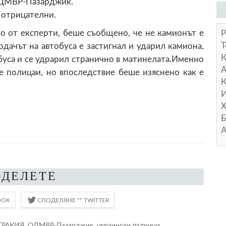
ОДМВР-Пазарджик.
а отрицателни.
то от експерти, беше съобщено, че не камионът е
Р
Т
одачът на автобуса е застигнал и ударил камиона,
буса и се удрарил странично в матинелата.Именно
А
е полицаи, но впоследствие беше изяснено как е
К
И
Х
Б
А
ОДЕЛЕТЕ
 ТРАКИЯ
,
ОДМВР-Пазарджик
,
украински пътници