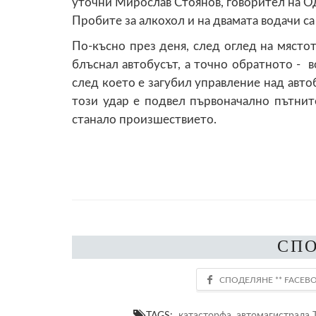
уточни Мирослав Стоянов, говорител на 
Пробите за алкохол и на двамата водачи с
По-късно през деня, след оглед на място
блъснал автобусът, а точно обратното - в
след което е загубил управление над авто
този удар е подвел първоначално пътнит
станало произшествието.
СП
TAGS:
катасторфа
,
автомагистрала