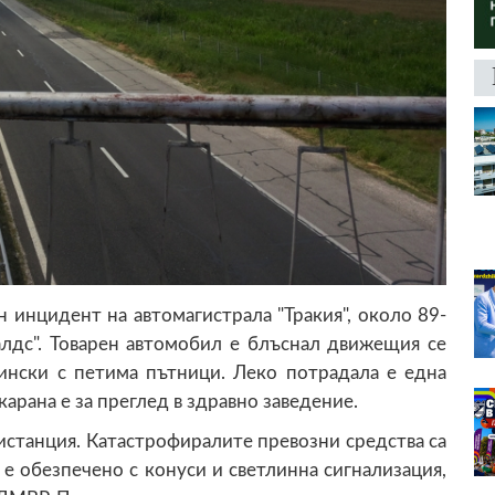
н инцидент на автомагистрала "Тракия", около 89-
лдс". Товарен автомобил е блъснал движещия се
аински с петима пътници. Леко потрадала е една
рана е за преглед в здравно заведение.
истанция. Катастрофиралите превозни средства са
 е обезпечено с конуси и светлинна сигнализация,