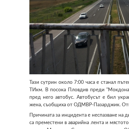
Тази сутрин около 7:00 часа е станал пъте
ТИкм. В посока Пловдив преди "Мокдона
пред него автобус. Автобусът е бил укр
жена, съобщиха от ОДМВР-Пазарджик. Отка
Причината за инцидента е неспазване на д
са преместени в аварийна лента и мястото