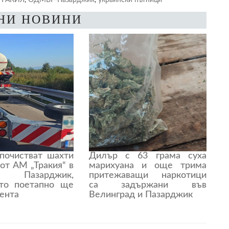
НИ НОВИНИ
почистват шахти
Дилър с 63 грама суха
 от АМ „Тракия“ в
марихуана и още трима
 Пазарджик,
притежаващи наркотици
то поетапно ще
са задържани във
лента
Велинград и Пазарджик