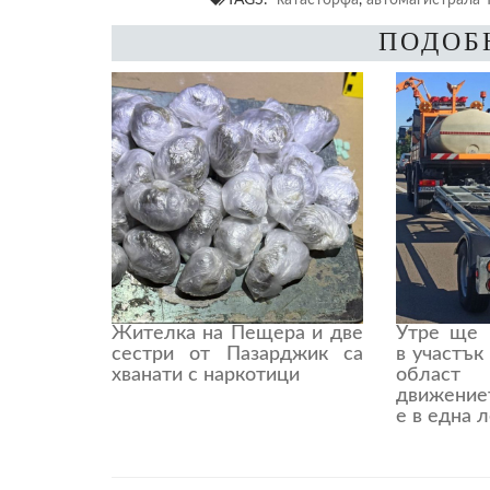
ПОДОБ
Жителка на Пещера и две
Утре ще 
сестри от Пазарджик са
в участък
хванати с наркотици
област
движение
е в една 