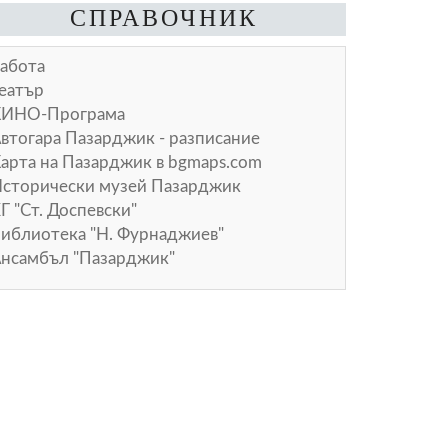
СПРАВОЧНИК
абота
еатър
КИНО-Програма
втогара Пазарджик - разписание
арта на Пазарджик в
bgmaps.com
сторически музей Пазарджик
Г "Ст. Доспевски"
иблиотека "Н. Фурнаджиев"
нсамбъл "Пазарджик"