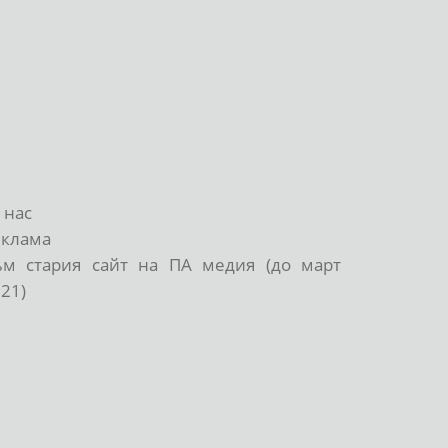
 нас
еклама
ъм стария сайт на ПА медия (до март
21)