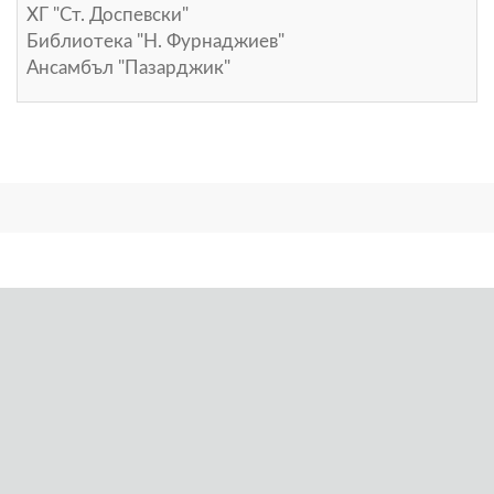
ХГ "Ст. Доспевски"
Библиотека "Н. Фурнаджиев"
Ансамбъл "Пазарджик"