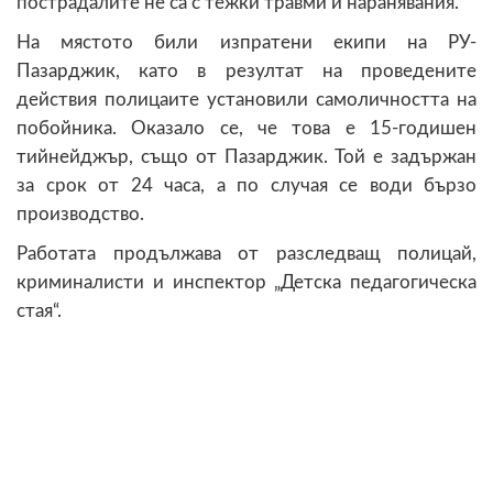
пострадалите не са с тежки травми и наранявания.
На мястото били изпратени екипи на РУ-
Пазарджик, като в резултат на проведените
действия полицаите установили самоличността на
побойника. Оказало се, че това е 15-годишен
тийнейджър, също от Пазарджик. Той е задържан
за срок от 24 часа, а по случая се води бързо
производство.
Работата продължава от разследващ полицай,
криминалисти и инспектор „Детска педагогическа
стая“.