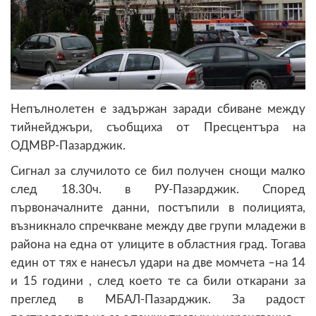
Непълнолетен е задържан заради сбиване между
тийнейджъри, съобщиха от Пресцентъра на
ОДМВР-Пазарджик.
Сигнал за случилото се бил получен снощи малко
след 18.30ч. в РУ-Пазарджик. Според
първоначалните данни, постъпили в полицията,
възникнало спречкване между две групи младежи в
района на една от улиците в областния град. Тогава
един от тях е нанесъл удари на две момчета –на 14
и 15 години , след което те са били откарани за
преглед в МБАЛ-Пазарджик. За радост