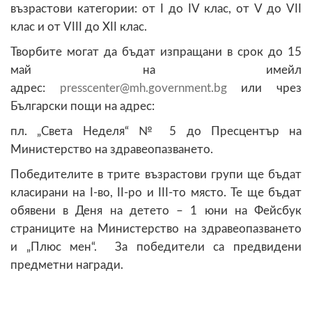
възрастови категории: от I до IV клас, от V до VII
клас и от VIII до XII клас.
Творбите могат да бъдат изпращани в срок до 15
май на имейл
адрес:
@
или чрез
Български пощи на адрес:
пл. „Света Неделя“ № 5 до Пресцентър на
Министерство на здравеопазването.
Победителите в трите възрастови групи ще бъдат
класирани на I-во, II-ро и III-то място. Те ще бъдат
обявени в Деня на детето – 1 юни на Фейсбук
страниците на Министерство на здравеопазването
и „Плюс мен“. За победители са предвидени
предметни награди.