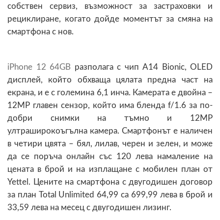
собствен сервиз, възможност за застраховки и
рециклиране, когато дойде моментът за смяна на
смартфона с нов.
iPhone 12 64GB
разполага с чип A14 Bionic, OLED
дисплей, който обхваща цялата предна част на
екрана, и е с големина 6,1 инча. Камерата е двойна –
12МР главен сензор, който има бленда f/1.6 за по-
добри снимки на тъмно и 12MP
ултраширокоъгълна камера. Смартфонът е наличен
в четири цвята – бял, лилав, черен и зелен, и може
да се поръча онлайн със 120 лева намаление на
цената в брой и на изплащане с мобилен план от
Yettel. Цените на смартфона с двугодишен договор
за план Total Unlimited 64,99 са 699,99 лева в брой и
33,59 лева на месец с двугодишен лизинг.