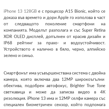
iPhone 13 128GB
е с процесор A15 Bionic, който се
доказа във времето и дори Apple го използва в част
от следващото поколение смартфони на
компанията. Моделът разполага и със Super Retina
XDR OLED дисплей, допълнен от красив дизайн и
IP68 рейтинг за прахо- и водоустойчивост.
Устройството е налично в бяло, черно, алпийско
зелено и синьо.
Смартфонът има усъвършенствана система с двойна
камера, която включва два 12MP широкоъгълни
обектива, подобрен автофокус, Brighter True Tone
светкавица и може да записва видео в 4К
резолюция. iPhone 13 има и 12MP селфи камера със
специален биометричен сензор, който подпомага