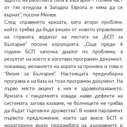
ядрото на работната сила в България – голяма част
от тях отидоха в Западна Европа и няма да се
върнат”, посочи Милев.
След справянето кризата, като втори проблем,
който трябва да бъде решен от новото управление
на страната, водачът на листата на „БСП за
България” посочи корупцията. „Още преди 4
години БСП започна диалог по проблема, в
резултат на което е изготвен програмен документ,
показващ желанието на хората за промяна и това е
”Визия за България”. Настоящата предизборна
програма е на база на този програмен документ. На
първо място акцент в нея е здравеопазването.
Кризата с пандемията извади наяве дефекти на
системата, затова казваме, че болниците не трябва
да бъдат търговски дружества”. В новия парламент
първото предложение, което ще внесе БСП е
мораториум върху продажбата на държавните и