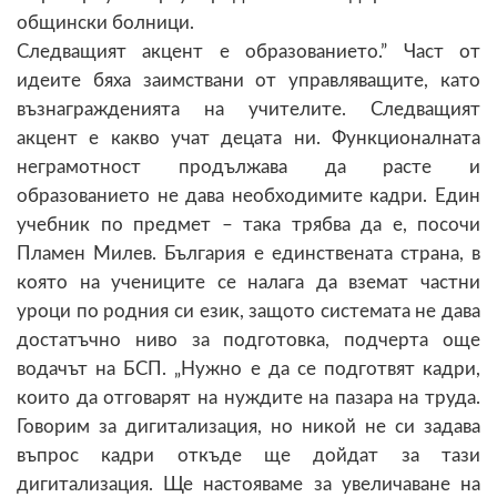
общински болници.
Следващият акцент е образованието.” Част от
идеите бяха заимствани от управляващите, като
възнагражденията на учителите. Следващият
акцент е какво учат децата ни. Функционалната
неграмотност продължава да расте и
образованието не дава необходимите кадри. Един
учебник по предмет – така трябва да е, посочи
Пламен Милев. България е единствената страна, в
която на учениците се налага да вземат частни
уроци по родния си език, защото системата не дава
достатъчно ниво за подготовка, подчерта още
водачът на БСП. „Нужно е да се подготвят кадри,
които да отговарят на нуждите на пазара на труда.
Говорим за дигитализация, но никой не си задава
въпрос кадри откъде ще дойдат за тази
дигитализация. Ще настояваме за увеличаване на