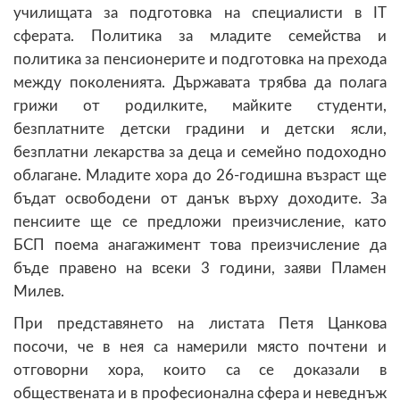
училищата за подготовка на специалисти в IT
сферата. Политика за младите семейства и
политика за пенсионерите и подготовка на прехода
между поколенията. Държавата трябва да полага
грижи от родилките, майките студенти,
безплатните детски градини и детски ясли,
безплатни лекарства за деца и семейно подоходно
облагане. Младите хора до 26-годишна възраст ще
бъдат освободени от данък върху доходите. За
пенсиите ще се предложи преизчисление, като
БСП поема анагажимент това преизчисление да
бъде правено на всеки 3 години, заяви Пламен
Милев.
При представянето на листата Петя Цанкова
посочи, че в нея са намерили място почтени и
отговорни хора, които са се доказали в
обществената и в професионална сфера и неведнъж