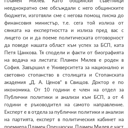
Пламен Милев. Като общински съветници
нееднократно сме обсъждали с него общинските
бюджети, изготвяли сме с негова помощ писма до
финансовия министър, т.е. сега той излиза от
сянката на експертността и излиза пред вас с
лицето си и да поеме политическата отговорност
да поведе нашата област към успех за БСП, ката
Петя Цанкова. Тя сподели и факти от биографията
на водача на листата: Пламен Милев е роден в
София. Завършил е Университета за национално и
световно стопанство в столицата и Стопанската
академия „Д. А. Ценов“ в Свищов. Доктор е по
икономика. От 10 години е член на отдел за
Публични политики и анализи към БСП, а от 4
години е ръководител на самото направление.
Експерт е в отдела за публични политики и анализи
на партията, експерт в политическия кабинет на
премиера Пламен Орешарски. Пламен Милев е част