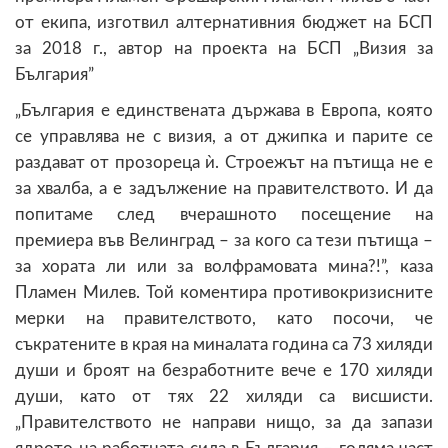
от екипа, изготвил алтернативния бюджет на БСП
за 2018 г., автор на проекта на БСП „Визия за
България”
„България е единствената държава в Европа, която
се управлява не с визия, а от джипка и парите се
раздават от прозореца ѝ. Строежът на пътища не е
за хвалба, а е задължение на правителството. И да
попитаме след вчерашното посещение на
премиера във Велинград – за кого са тези пътища –
за хората ли или за волфрамовата мина?!”, каза
Пламен Милев. Той коментира противокризисните
мерки на правителството, като посочи, че
съкратените в края на миналата година са 73 хиляди
души и броят на безработните вече е 170 хиляди
души, като от тях 22 хиляди са висшисти.
„Правителството не направи нищо, за да запази