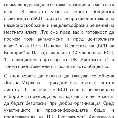
са имали куража да отстояват позиция и в местната
власт. В листата участват много общински
съветници на БСП, които са се противопоставяли на
незаконосъобразни и нецелесъобразни решения на
местната власт. „Тук сме пред вас с готовност да
поемем този ангажимент и пред централната
власт”, каза Петя Цанкова. В листата на „БСП за
България” за Пазарджик влизат 14 членове на БСП,
1 коалиционен партньор от ПК „Екогласност” и
трима представители на гражданското общество.
С апел хората да излязат да гласуват се обърна
Лиляна Мърхова – Присадникова, която е трета в
листата. Тя посочи, че БСП вече е реализирала
избори – за председател на партията, и че те могат
да бъдат безопасни при добра организация. Сред
участниците в пресконференцията беше и
представителя на ПК „Екогласност” Александър