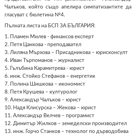
Чалъков, който също апелира симпатизантите да
гласуват с бюлетина №4.
Пълната листа на БСП ЗА БЪЛГАРИЯ:
1. Пламен Милев - финансов експерт
2. Петя Цанкова - преподавател
3. Лиляна Мърхова – Присадникова – юрисконсулт
4. Иван Търпоманов – журналист
5. Гълъбина Карамитрева - юрист
6. инж. Стойко Стефанов – енергетик
7. Полина Шишкова – икономист
8. Петя Крушева – културолог
9. Александър Чалъков – юрист
10. Надя Клисурска – Жекова – юрист
11. Александър Велчев – програмист
12. Димитър Жилков – земеделски производител
13. инж. Горчо Станков – технолог по дърводобива